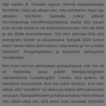
olla nainen
♥ Onneksi tajusin mennä mittauttamaan
ferritiinin, mikä sai aikaan sen, että selvitettiin myös syy
alhaisen ferritiinin taustalla. Jotkut pitävät
ferritiinijuttuja trendihömpötyksinä, mutta niin kauan
kuin sinulla itsellä ei ole kokemusta jostain, niin ole kiltti
ja älä lähde arvostelemaan. Mä olen yleensä ollut tosi
energinen, iloinen ja aikaansaava. Syksyllä 2020 tunsin
itseni tämän tästä alavireiseksi, väsyneeksi ja ”en omaksi
itsekseni”. Hengästyneeksi ja kipuiseksi. Aamuyöstä
heräileväksi.
Niin kuin kerroin aiemmassa postauksessa, niin tuo oli
se mielentila, jossa päätin lifestyle-bloginkin
vaihtamisesta ruokablogiksi. Tunsin, että jonkun oli
elämässä muututtava. Kun tuo jokin muuttui, kun sain
tietää, että ”oireilleni” oli oikea syy elämä lähti samantien
nousuun. Rautavalmisteet ja keltarauhashormoni tekivät
toki sitten vielä sen, että arvot ovat nousseet kohisten