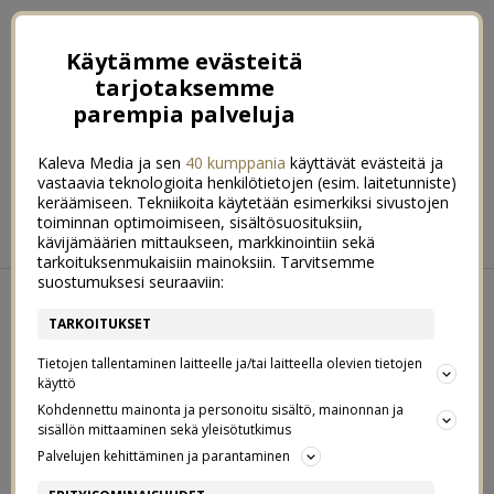
Käytämme evästeitä
tarjotaksemme
parempia palveluja
Kaleva Media ja sen
40 kumppania
käyttävät evästeitä ja
vastaavia teknologioita henkilötietojen (esim. laitetunniste)
keräämiseen. Tekniikoita käytetään esimerkiksi sivustojen
ETUSIVU
RUOKA
HYVINVOINTI
toiminnan optimoimiseen, sisältösuosituksiin,
kävijämäärien mittaukseen, markkinointiin sekä
KOTI & SISUSTUS
LIFESTYLE
tarkoituksenmukaisiin mainoksiin. Tarvitsemme
suostumuksesi seuraaviin:
KESKIVIIKKO 23. MAALISKUUN 2022
TARKOITUKSET
OMA OLO SEN KERTOI –
2
Tietojen tallentaminen laitteelle ja/tai laitteella olevien tietojen
FERRITIINIMITTAUS SEN VAHVISTI
käyttö
Kohdennettu mainonta ja personoitu sisältö, mainonnan ja
sisällön mittaaminen sekä yleisötutkimus
MOIKKAMOI!
Palvelujen kehittäminen ja parantaminen
Oi tätä ilon päivää; olin alkuviikosta kontrollimittauksissa