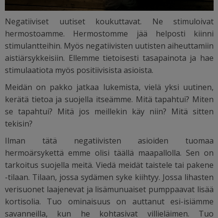
Negatiiviset uutiset koukuttavat. Ne stimuloivat
hermostoamme. Hermostomme jää helposti kiinni
stimulantteihin. Myös negatiivisten uutisten aiheuttamiin
aistiärsykkeisiin. Ellemme tietoisesti tasapainota ja hae
stimulaatiota myös positiivisista asioista.
Meidän on pakko jatkaa lukemista, vielä yksi uutinen,
kerätä tietoa ja suojella itseämme. Mitä tapahtui? Miten
se tapahtui? Mitä jos meillekin käy niin? Mitä sitten
tekisin?
Ilman tätä negatiivisten asioiden tuomaa
hermoärsykettä emme olisi täällä maapallolla. Sen on
tarkoitus suojella meitä. Viedä meidät taistele tai pakene
-tilaan. Tilaan, jossa sydämen syke kiihtyy. Jossa lihasten
verisuonet laajenevat ja lisämunuaiset pumppaavat lisää
kortisolia. Tuo ominaisuus on auttanut esi-isiämme
savanneilla, kun he kohtasivat villieläimen. Tuo