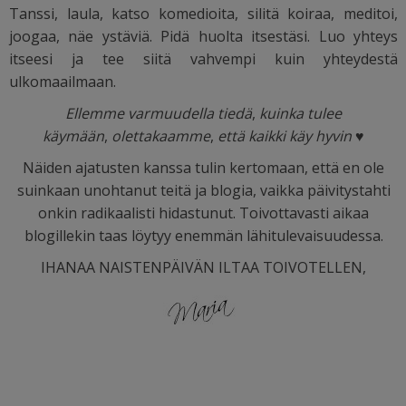
Tanssi, laula, katso komedioita, silitä koiraa, meditoi,
joogaa, näe ystäviä. Pidä huolta itsestäsi. Luo yhteys
itseesi ja tee siitä vahvempi kuin yhteydestä
ulkomaailmaan.
Ellemme varmuudella tiedä
,
kuinka tulee
käymään
,
olettakaamme
,
että kaikki käy hyvin ♥
Näiden ajatusten kanssa tulin kertomaan, että en ole
suinkaan unohtanut teitä ja blogia, vaikka päivitystahti
onkin radikaalisti hidastunut. Toivottavasti aikaa
blogillekin taas löytyy enemmän lähitulevaisuudessa.
IHANAA NAISTENPÄIVÄN ILTAA TOIVOTELLEN,