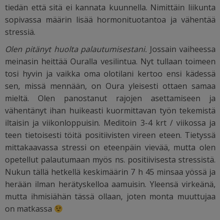
tiedän että sitä ei kannata kuunnella. Nimittäin liikunta
sopivassa määrin lisää hormonituotantoa ja vähentää
stressiä.
Olen pitänyt huolta palautumisestani.
Jossain vaiheessa
meinasin heittää Ouralla vesilintua. Nyt tullaan toimeen
tosi hyvin ja vaikka oma olotilani kertoo ensi kädessä
sen, missä mennään, on Oura yleisesti ottaen samaa
mieltä. Olen panostanut rajojen asettamiseen ja
vähentänyt ihan huikeasti kuormittavan työn tekemistä
iltaisin ja viikonloppuisin. Meditoin 3-4 krt / viikossa ja
teen tietoisesti töitä positiivisten vireen eteen. Tietyssä
mittakaavassa stressi on eteenpäin vievää, mutta olen
opetellut palautumaan myös ns. positiivisesta stressistä.
Nukun tällä hetkellä keskimäärin 7 h 45 minsaa yössä ja
herään ilman herätyskelloa aamuisin. Yleensä virkeänä,
mutta ihmisiähän tässä ollaan, joten monta muuttujaa
on matkassa