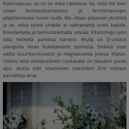
Kokonaisuus, se on se mikä ratkaisee. Se, mitä mä teen
oman hormonituotannon ja ferritiiniarvojen
ylläpitämiseksi toimii mulle. Me ollaan jokainen yksilöitä
ja se, mikä toimii yhdelle ei välttämättä toimi kaikille.
Kokeilemalla ja tunnustelemalla selviää. Vitamiineja syön
tällä hetkellä purkista harvoin. Mulla oli D-vitskut
ylärajoilla ilman lisävitamiinin syömistä. Sinkkiä otan
välillä kuuriluontoisesti ja magnesiumia joskus iltaisin.
Uskon, että monipuolinen ruokavalio on tässäkin paras
apu, mutta toki vitamiinien (varsinkin D:n) mittaus
kannattaa aina!