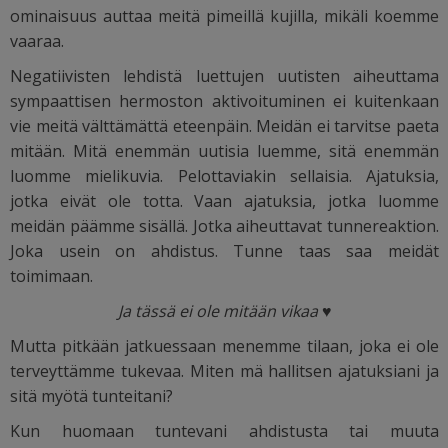
ominaisuus auttaa meitä pimeillä kujilla, mikäli koemme
vaaraa.
Negatiivisten lehdistä luettujen uutisten aiheuttama
sympaattisen hermoston aktivoituminen ei kuitenkaan
vie meitä välttämättä eteenpäin. Meidän ei tarvitse paeta
mitään. Mitä enemmän uutisia luemme, sitä enemmän
luomme mielikuvia. Pelottaviakin sellaisia. Ajatuksia,
jotka eivät ole totta. Vaan ajatuksia, jotka luomme
meidän päämme sisällä. Jotka aiheuttavat tunnereaktion.
Joka usein on ahdistus. Tunne taas saa meidät
toimimaan.
Ja tässä ei ole mitään vikaa ♥
Mutta pitkään jatkuessaan menemme tilaan, joka ei ole
terveyttämme tukevaa. Miten mä hallitsen ajatuksiani ja
sitä myötä tunteitani?
Kun huomaan tuntevani ahdistusta tai muuta