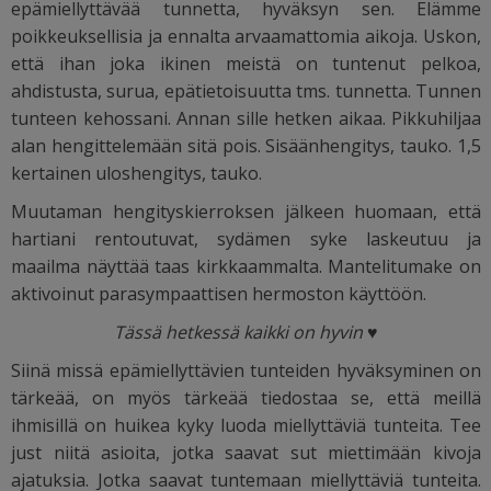
epämiellyttävää tunnetta, hyväksyn sen. Elämme
poikkeuksellisia ja ennalta arvaamattomia aikoja. Uskon,
että ihan joka ikinen meistä on tuntenut pelkoa,
ahdistusta, surua, epätietoisuutta tms. tunnetta. Tunnen
tunteen kehossani. Annan sille hetken aikaa. Pikkuhiljaa
alan hengittelemään sitä pois. Sisäänhengitys, tauko. 1,5
kertainen uloshengitys, tauko.
Muutaman hengityskierroksen jälkeen huomaan, että
hartiani rentoutuvat, sydämen syke laskeutuu ja
maailma näyttää taas kirkkaammalta. Mantelitumake on
aktivoinut parasympaattisen hermoston käyttöön.
Tässä hetkessä kaikki on hyvin ♥
Siinä missä epämiellyttävien tunteiden hyväksyminen on
tärkeää, on myös tärkeää tiedostaa se, että meillä
ihmisillä on huikea kyky luoda miellyttäviä tunteita. Tee
just niitä asioita, jotka saavat sut miettimään kivoja
ajatuksia. Jotka saavat tuntemaan miellyttäviä tunteita.