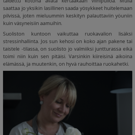
taidettu kotona avata kertaakaan viinipulloa. Mulla
saattaa jo yksikin lasillinen saada yösykkeet huitelemaan
pilvissä, joten mieluummin keskityn palauttaviin yöuniin
kuin väsyneisiin aamuihin.
Suoliston kuntoon vaikuttaa ruokavalion lisäksi
stressinhallinta. Jos sun kehosi on koko ajan pakene tai
taistele -tilassa, on suolisto jo valmiiksi juntturassa eikä
toimi niin kuin sen pitäisi. Varsinkin kiireisinä aikoina
elämässä, ja muutenkin, on hyvä rauhoittaa ruokahetki.