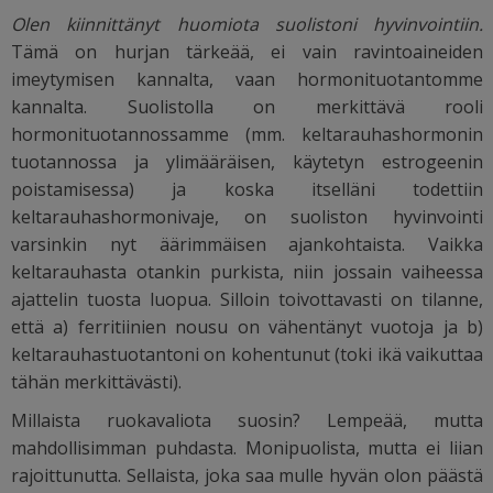
Olen kiinnittänyt huomiota suolistoni hyvinvointiin.
Tämä on hurjan tärkeää, ei vain ravintoaineiden
imeytymisen kannalta, vaan hormonituotantomme
kannalta. Suolistolla on merkittävä rooli
hormonituotannossamme (mm. keltarauhashormonin
tuotannossa ja ylimääräisen, käytetyn estrogeenin
poistamisessa) ja koska itselläni todettiin
keltarauhashormonivaje, on suoliston hyvinvointi
varsinkin nyt äärimmäisen ajankohtaista. Vaikka
keltarauhasta otankin purkista, niin jossain vaiheessa
ajattelin tuosta luopua. Silloin toivottavasti on tilanne,
että a) ferritiinien nousu on vähentänyt vuotoja ja b)
keltarauhastuotantoni on kohentunut (toki ikä vaikuttaa
tähän merkittävästi).
Millaista ruokavaliota suosin? Lempeää, mutta
mahdollisimman puhdasta. Monipuolista, mutta ei liian
rajoittunutta. Sellaista, joka saa mulle hyvän olon päästä