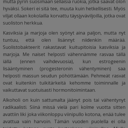
mutta pyrin suosimaan sellaisia ruokia, jotka saavat olon
hyväksi. Sokeri ei sitä tee, muuta kuin hetkellisesti. Myös
viljat ollaan kokolailla korvattu täysjyväviljoilla, jotka ovat
suoliston herkkua.
Kasviksia ja marjoja olen syönyt aina paljon, mutta nyt
tuntuu, että olen lisännyt niidenkin määrää.
Suolistobakteerit rakastavat kuitupitoisia kasviksia ja
marjoja. Me naiset helposti vähennämme rasvaa tällä
iällä (ennen vaihdevuosia), kun estrogeenin
lisääntyminen (progesteronin vähentyminen) saa
helposti massun seudun pöhöttämään. Pehmeät rasvat
ovat kuitenkin tuikitärkeitä kehomme toiminnalle ja
vaikuttavat suotuisasti hormonitoimintaan.
Alkoholi on kuin sattumalta jäänyt pois tai vähentynyt
radikaalisti. Siinä missä vielä pari kolme vuotta sitten
avattiin liki joka viikonloppu viinipullo kotona, enää tulee
avattua vain harvoin. Tämän vuoden puolella ei olla