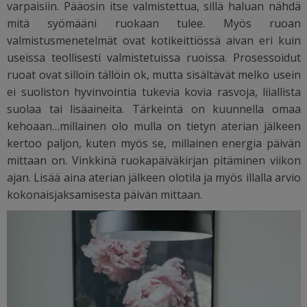
varpaisiin. Pääosin itse valmistettua, sillä haluan nähdä
mitä syömääni ruokaan tulee. Myös ruoan
valmistusmenetelmät ovat kotikeittiössä aivan eri kuin
useissa teollisesti valmistetuissa ruoissa. Prosessoidut
ruoat ovat silloin tällöin ok, mutta sisältävät melko usein
ei suoliston hyvinvointia tukevia kovia rasvoja, liiallista
suolaa tai lisäaineita. Tärkeintä on kuunnella omaa
kehoaan…millainen olo mulla on tietyn aterian jälkeen
kertoo paljon, kuten myös se, millainen energia päivän
mittaan on. Vinkkinä ruokapäiväkirjan pitäminen viikon
ajan. Lisää aina aterian jälkeen olotila ja myös illalla arvio
kokonaisjaksamisesta päivän mittaan.