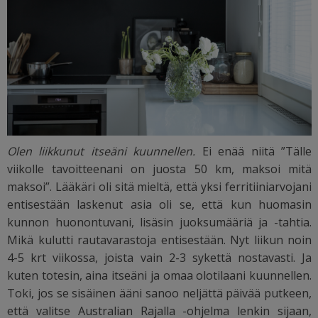
Olen liikkunut itseäni kuunnellen.
Ei enää niitä ”Tälle
viikolle tavoitteenani on juosta 50 km, maksoi mitä
maksoi”. Lääkäri oli sitä mieltä, että yksi ferritiiniarvojani
entisestään laskenut asia oli se, että kun huomasin
kunnon huonontuvani, lisäsin juoksumääriä ja -tahtia.
Mikä kulutti rautavarastoja entisestään. Nyt liikun noin
4-5 krt viikossa, joista vain 2-3 sykettä nostavasti. Ja
kuten totesin, aina itseäni ja omaa olotilaani kuunnellen.
Toki, jos se sisäinen ääni sanoo neljättä päivää putkeen,
että valitse Australian Rajalla -ohjelma lenkin sijaan,