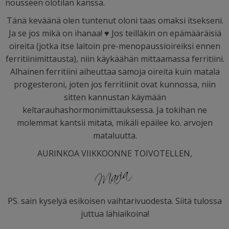
nousseen olotilan kanssa.
Tänä keväänä olen tuntenut oloni taas omaksi itsekseni.
Ja se jos mikä on ihanaa!
♥ Jos teilläkin on epämääräisiä
oireita (jotka itse laitoin pre-menopaussioireiksi ennen
ferritiinimittausta), niin käykäähän mittaamassa ferritiini.
Alhainen ferritiini aiheuttaa samoja oireita kuin matala
progesteroni, joten jos ferritiinit ovat kunnossa, niin
sitten kannustan käymään
keltarauhashormonimittauksessa. Ja tokihan ne
molemmat kantsii mitata, mikäli epäilee ko. arvojen
mataluutta.
AURINKOA VIIKKOONNE TOIVOTELLEN,
PS. sain kyselyä esikoisen vaihtarivuodesta. Siitä tulossa
juttua lähiaikoina!