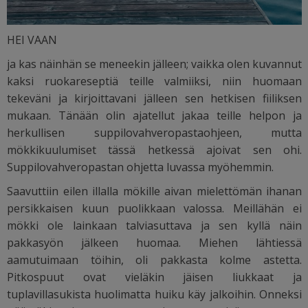
HEI VAAN
ja kas näinhän se meneekin jälleen; vaikka olen kuvannut
kaksi ruokareseptiä teille valmiiksi, niin huomaan
tekeväni ja kirjoittavani jälleen sen hetkisen fiiliksen
mukaan. Tänään olin ajatellut jakaa teille helpon ja
herkullisen suppilovahveropastaohjeen, mutta
mökkikuulumiset tässä hetkessä ajoivat sen ohi.
Suppilovahveropastan ohjetta luvassa myöhemmin.
Saavuttiin eilen illalla mökille aivan mielettömän ihanan
persikkaisen kuun puolikkaan valossa. Meillähän ei
mökki ole lainkaan talviasuttava ja sen kyllä näin
pakkasyön jälkeen huomaa. Miehen lähtiessä
aamutuimaan töihin, oli pakkasta kolme astetta.
Pitkospuut ovat vieläkin jäisen liukkaat ja
tuplavillasukista huolimatta huiku käy jalkoihin. Onneksi