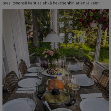
taas itseensä kenties ehkä hektisenkin arjen jälkeen.