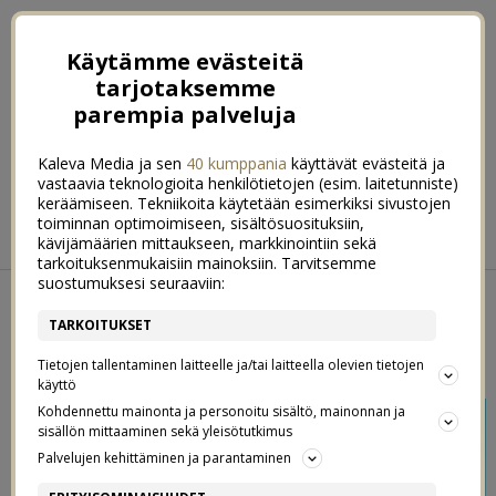
Käytämme evästeitä
tarjotaksemme
parempia palveluja
Kaleva Media ja sen
40 kumppania
käyttävät evästeitä ja
vastaavia teknologioita henkilötietojen (esim. laitetunniste)
keräämiseen. Tekniikoita käytetään esimerkiksi sivustojen
ETUSIVU
RUOKA
HYVINVOINTI
toiminnan optimoimiseen, sisältösuosituksiin,
kävijämäärien mittaukseen, markkinointiin sekä
KOTI & SISUSTUS
LIFESTYLE
tarkoituksenmukaisiin mainoksiin. Tarvitsemme
suostumuksesi seuraaviin:
PERJANTAI 06. LOKAKUUN 2023
TARKOITUKSET
SYKSY ON LUOPUMISEN AIKAA
2
Tietojen tallentaminen laitteelle ja/tai laitteella olevien tietojen
käyttö
Kohdennettu mainonta ja personoitu sisältö, mainonnan ja
sisällön mittaaminen sekä yleisötutkimus
Palvelujen kehittäminen ja parantaminen