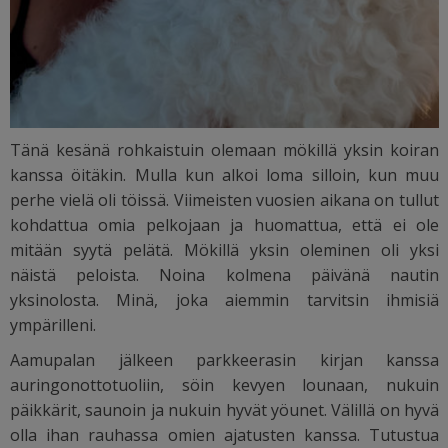
Tänä kesänä rohkaistuin olemaan mökillä yksin koiran
kanssa öitäkin. Mulla kun alkoi loma silloin, kun muu
perhe vielä oli töissä. Viimeisten vuosien aikana on tullut
kohdattua omia pelkojaan ja huomattua, että ei ole
mitään syytä pelätä. Mökillä yksin oleminen oli yksi
näistä peloista. Noina kolmena päivänä nautin
yksinolosta. Minä, joka aiemmin tarvitsin ihmisiä
ympärilleni.
Aamupalan jälkeen parkkeerasin kirjan kanssa
auringonottotuoliin, söin kevyen lounaan, nukuin
päikkärit, saunoin ja nukuin hyvät yöunet. Välillä on hyvä
olla ihan rauhassa omien ajatusten kanssa. Tutustua