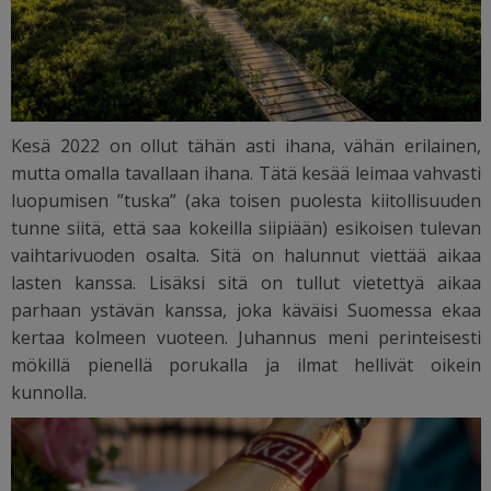
Kesä 2022 on ollut tähän asti ihana, vähän erilainen,
mutta omalla tavallaan ihana. Tätä kesää leimaa vahvasti
luopumisen ”tuska” (aka toisen puolesta kiitollisuuden
tunne siitä, että saa kokeilla siipiään) esikoisen tulevan
vaihtarivuoden osalta. Sitä on halunnut viettää aikaa
lasten kanssa. Lisäksi sitä on tullut vietettyä aikaa
parhaan ystävän kanssa, joka käväisi Suomessa ekaa
kertaa kolmeen vuoteen. Juhannus meni perinteisesti
mökillä pienellä porukalla ja ilmat hellivät oikein
kunnolla.