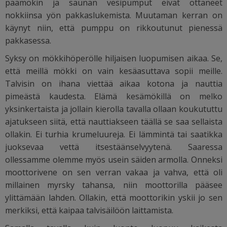
päämökin ja saunan vesipumput eivät ottaneet
nokkiinsa yön pakkaslukemista. Muutaman kerran on
käynyt niin, että pumppu on rikkoutunut pienessä
pakkasessa.
Syksy on mökkihöperölle hiljaisen luopumisen aikaa. Se,
että meillä mökki on vain kesäasuttava sopii meille.
Talvisin on ihana viettää aikaa kotona ja nauttia
pimeästä kaudesta. Elämä kesämökillä on melko
yksinkertaista ja jollain kierolla tavalla ollaan koukututtu
ajatukseen siitä, että nauttiakseen täällä se saa sellaista
ollakin. Ei turhia krumeluureja. Ei lämmintä tai saatikka
juoksevaa vettä itsestäänselvyytenä. Saaressa
ollessamme olemme myös usein säiden armolla. Onneksi
moottorivene on sen verran vakaa ja vahva, että oli
millainen myrsky tahansa, niin moottorilla pääsee
ylittämään lahden. Ollakin, että moottorikin yskii jo sen
merkiksi, että kaipaa talvisäilöön laittamista.