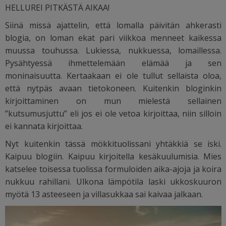
HELLUREI PITKÄSTÄ AIKAA!
Siinä missä ajattelin, että lomalla päivitän ahkerasti
blogia, on loman ekat pari viikkoa menneet kaikessa
muussa touhussa. Lukiessa, nukkuessa, lomaillessa.
Pysähtyessä ihmettelemään elämää ja sen
moninaisuutta. Kertaakaan ei ole tullut sellaista oloa,
että nytpäs avaan tietokoneen. Kuitenkin bloginkin
kirjoittaminen on mun mielestä sellainen
”kutsumusjuttu” eli jos ei ole vetoa kirjoittaa, niin silloin
ei kannata kirjoittaa.
Nyt kuitenkin tässä mökkituolissani yhtäkkiä se iski.
Kaipuu blogiin. Kaipuu kirjoitella kesäkuulumisia. Mies
katselee toisessa tuolissa formuloiden aika-ajoja ja koira
nukkuu rahillani. Ulkona lämpötila laski ukkoskuuron
myötä 13 asteeseen ja villasukkaa sai kaivaa jalkaan.