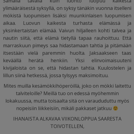
Samalla tavalla kuin luonto luopuu kaikesta
ylimääräisestä syksyllä, on syksy tänäkin vuonna itselleni
mökistä luopumisen lisäksi muunkinlaisen luopumisen
aikaa. Luovun kaikesta turhasta elämässä ja
yksinkertaistan elämää. Vaivun hiljalleen kohti talvea ja
nautin siitä, että elämä tietyllä tapaa rauhoittuu. Että
marraskuun pimeys saa hidastamaan tahtia ja pitämään
itsestään vielä paremmin huolta. Jaksaakseen taas
keväällä herätä henkiin. Yksi elinvoimaisuuteni
kivijaloista on se, että hidastan tahtia. Kuulostelen ja
lillun siinä hetkessä, jossa tylsyys maksimoituu.
Mites muilla kesämökkihöperöillä, joko on mökki laitettu
talviteloille? Meillä tuo on edessä myöhemmin
lokakuussa, mutta toisaalta sitä on varaududuttu myös
nopeisiin liikkeisiin, mikäli pakkaset jatkuu
IHANAISTA ALKAVAA VIIKONLOPPUA SAARESTA
TOIVOTELLEN,