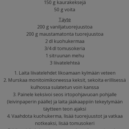
150 g kaurakeksejä
50 g voita
Täyte
200 g vaniljatuorejuustoa
200 g maustamatonta tuorejuustoa
2 dl kuohukermaa
3/4 dl tomusokeria
1 sitruunan mehu
3 liivatelehteä
1. Laita liivatelehdet likoamaan kylmään veteen
2. Murskaa monitoimikoneessa keksit, sekoita erillisessä
kulhossa sulatetun voin kanssa
3. Painele keksivoi seos irtopohjavuoan pohjalle
(leivinpaperin päälle) ja laita jääkaappiin tekeytymään
täytteen teon ajaksi
4. Vaahdota kuohukerma, lisää tuorejuustot ja vatkaa
notkeaksi, lisää tomusokeri