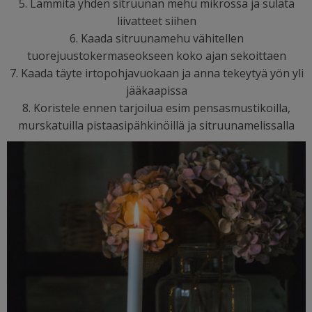
5. Lämmitä yhden sitruunan mehu mikrossa ja sulata
liivatteet siihen
6. Kaada sitruunamehu vähitellen
tuorejuustokermaseokseen koko ajan sekoittaen
7. Kaada täyte irtopohjavuokaan ja anna tekeytyä yön yli
jääkaapissa
8. Koristele ennen tarjoilua esim pensasmustikoilla,
murskatuilla pistaasipähkinöillä ja sitruunamelissalla