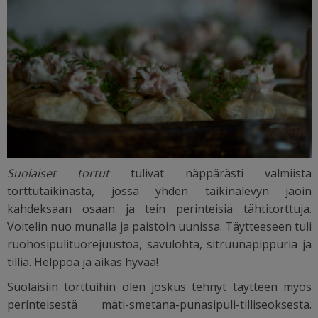
Suolaiset tortut
tulivat näppärästi valmiista
torttutaikinasta, jossa yhden taikinalevyn jaoin
kahdeksaan osaan ja tein perinteisiä tähtitorttuja.
Voitelin nuo munalla ja paistoin uunissa. Täytteeseen tuli
ruohosipulituorejuustoa, savulohta, sitruunapippuria ja
tilliä. Helppoa ja aikas hyvää!
Suolaisiin torttuihin olen joskus tehnyt täytteen myös
perinteisestä mäti-smetana-punasipuli-tilliseoksesta.