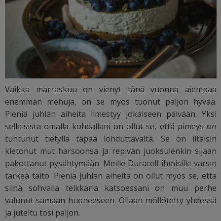
Vaikka marraskuu on vienyt tänä vuonna aiempaa
enemmän mehuja, on se myös tuonut paljon hyvää.
Pieniä juhlan aiheita ilmestyy jokaiseen päivään. Yksi
sellaisista omalla kohdallani on ollut se, että pimeys on
tuntunut tietyllä tapaa lohduttavalta. Se on iltaisin
kietonut mut harsoonsa ja repivän juoksulenkin sijaan
pakottanut pysähtymään. Meille Duracell-ihmisille varsin
tärkeä taito. Pieniä juhlan aiheita on ollut myös se, että
siinä sohvalla telkkaria katsoessani on muu perhe
valunut samaan huoneeseen. Ollaan möllötetty yhdessä
ja juteltu tosi paljon.