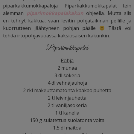
piparkakkumokkapaloja. Piparkakkumokkapalat tein
aiemman
piparimokkapalakakun
ohjeella. Mutta siis
en tehnyt kakkua, vaan levitin pohjataikinan pellille ja
kuorrutteen jäähtyneen pohjan päälle
Tästä voi
tehdä irtopohjavuoassa kaksiosaisen kakunkin.
Piparimokkapalat
Pohja
2 munaa
3 dl sokeria
4 dl vehnäjauhoja
2 rkl makeuttamatonta kaakaojauhetta
2 tl leivinjauhetta
2 tl vaniljasokeria
1 tl kanelia
150 g sulatettua suolatonta voita
1,5 dl maitoa