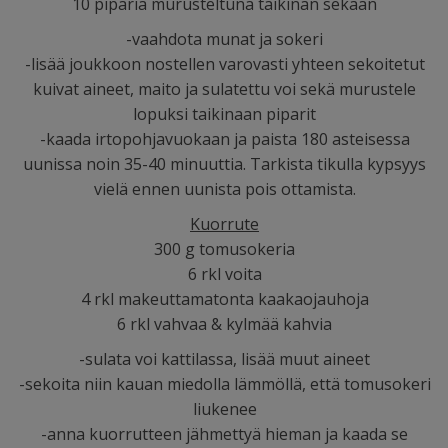
10 piparia murusteltuna taikinan sekaan
-vaahdota munat ja sokeri
-lisää joukkoon nostellen varovasti yhteen sekoitetut
kuivat aineet, maito ja sulatettu voi sekä murustele
lopuksi taikinaan piparit
-kaada irtopohjavuokaan ja paista 180 asteisessa
uunissa noin 35-40 minuuttia. Tarkista tikulla kypsyys
vielä ennen uunista pois ottamista.
Kuorrute
300 g tomusokeria
6 rkl voita
4 rkl makeuttamatonta kaakaojauhoja
6 rkl vahvaa & kylmää kahvia
-sulata voi kattilassa, lisää muut aineet
-sekoita niin kauan miedolla lämmöllä, että tomusokeri
liukenee
-anna kuorrutteen jähmettyä hieman ja kaada se