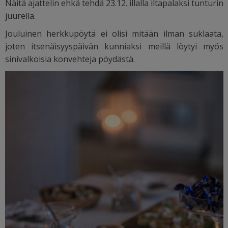
Näitä ajattelin ehkä tehdä 23.12. illalla iltapalaksi tunturin
juurella.
Jouluinen herkkupöytä ei olisi mitään ilman suklaata,
joten itsenäisyyspäivän kunniaksi meillä löytyi myös
sinivalkoisia konvehteja pöydästä.