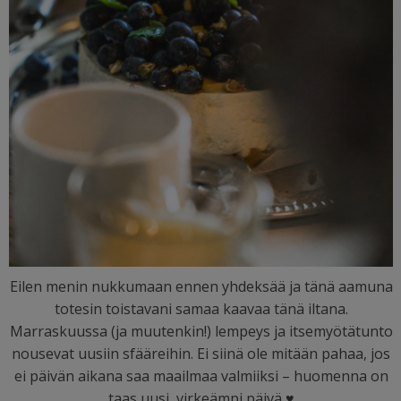
Eilen menin nukkumaan ennen yhdeksää ja tänä aamuna
totesin toistavani samaa kaavaa tänä iltana.
Marraskuussa (ja muutenkin!) lempeys ja itsemyötätunto
nousevat uusiin sfääreihin. Ei siinä ole mitään pahaa, jos
ei päivän aikana saa maailmaa valmiiksi – huomenna on
taas uusi, virkeämpi päivä
♥