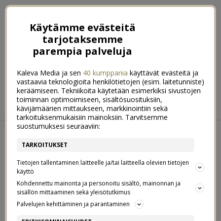
Käytämme evästeitä
tarjotaksemme
parempia palveluja
Kaleva Media ja sen
40 kumppania
käyttävät evästeitä ja
vastaavia teknologioita henkilötietojen (esim. laitetunniste)
keräämiseen. Tekniikoita käytetään esimerkiksi sivustojen
ETUSIVU
RUOKA
HYVINVOINTI
toiminnan optimoimiseen, sisältösuosituksiin,
kävijämäärien mittaukseen, markkinointiin sekä
KOTI & SISUSTUS
LIFESTYLE
tarkoituksenmukaisiin mainoksiin. Tarvitsemme
suostumuksesi seuraaviin:
KESKIVIIKKO 08. JOULUKUUN 2021
TARKOITUKSET
PARI TARJOILUVINKKIÄ JOULUISEEN
2
Tietojen tallentaminen laitteelle ja/tai laitteella olevien tietojen
GLÖGIPÖYTÄÄN
käyttö
Kohdennettu mainonta ja personoitu sisältö, mainonnan ja
sisällön mittaaminen sekä yleisötutkimus
HEIPPAHEI
Palvelujen kehittäminen ja parantaminen
ja terkkuja Helsingistä! Tultiin tänne eilen illalla miehen