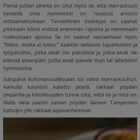
Pieniä juhlan aiheita on ollut myös se, että marraskuun
keskellä oma hyvinvointi on noussut arvoon
mittaamattomaan. Terveellinen itsekkyys on saanut
pitämään kiinni entistä enemmän rajoista ja menemään
nukkumaan ajoissa. Se on saanut vastaamaan myös
”Kiitos, mutta ei kiitos.” kaikkiin sellaisiin tapahtumiin ja
työjuttuihin, jotka eivät ole pakollisia ja jotka eivät vie
elämää eteenpäin. Jotka eivät palvele mun tai läheisteni
hyvinvointia.
Isänpäivä kokonaisuudessaan toi valoa marraskuuhun.
Aamulla kauniisti katettu pöytä, rakkaat pöydän
ympärillä ja kiitollisuuden tunne siitä, mitä oli ja mitä on.
Illalla vielä saatiin saman pöydän ääreen Tampereen
kattojen ylle rakkaat appivanhemmat.