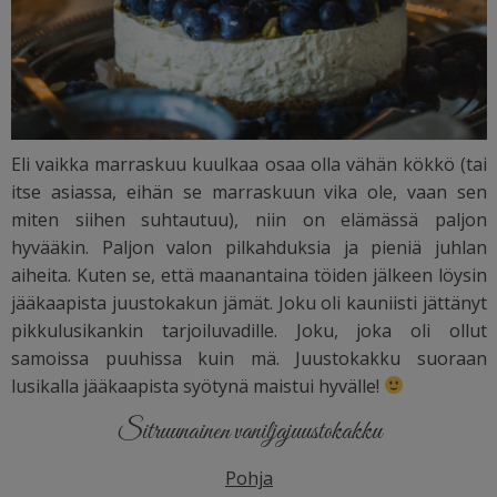
Eli vaikka marraskuu kuulkaa osaa olla vähän kökkö (tai
itse asiassa, eihän se marraskuun vika ole, vaan sen
miten siihen suhtautuu), niin on elämässä paljon
hyvääkin. Paljon valon pilkahduksia ja pieniä juhlan
aiheita. Kuten se, että maanantaina töiden jälkeen löysin
jääkaapista juustokakun jämät. Joku oli kauniisti jättänyt
pikkulusikankin tarjoiluvadille. Joku, joka oli ollut
samoissa puuhissa kuin mä. Juustokakku suoraan
lusikalla jääkaapista syötynä maistui hyvälle!
Sitruunainen vaniljajuustokakku
Pohja