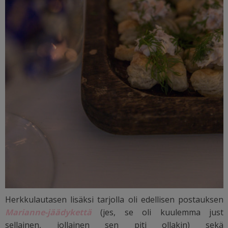
Herkkulautasen lisäksi tarjolla oli edellisen postauksen
Marianne-jäädykettä
(jes, se oli kuulemma just
sellainen, jollainen sen piti ollakin) sekä