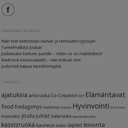
VIIMEISIMMÄT ARTIKKELIT
Näin teet keittiöstäsi rauhan ja rentouden tyyssijan
Tunnelmallista joulua!
Joulukuuksi tunturin juurelle – miten se on mahdollista?
Ravitseva lounassalaatti – näin kokoat sen!
Joulumieli kaipaa kiireettömyyttä
TUNNISTEET
Elämäntavat
ajatuksia
Co-Creation
arkiruoka
DIY
Hyvinvointi
food
fredagsmys
Hankinnat
hiukset
Ihonhoito
joulu
juhlat
kalaruoka
inspiraatio
kasviskeskiviikko
kasvisruoka
leivonta
lapset
kauneus
keittiö