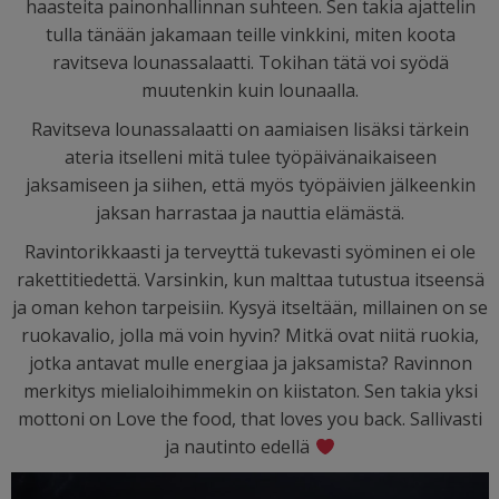
haasteita painonhallinnan suhteen. Sen takia ajattelin
tulla tänään jakamaan teille vinkkini, miten koota
ravitseva lounassalaatti. Tokihan tätä voi syödä
muutenkin kuin lounaalla.
Ravitseva lounassalaatti on aamiaisen lisäksi tärkein
ateria itselleni mitä tulee työpäivänaikaiseen
jaksamiseen ja siihen, että myös työpäivien jälkeenkin
jaksan harrastaa ja nauttia elämästä.
Ravintorikkaasti ja terveyttä tukevasti syöminen ei ole
rakettitiedettä. Varsinkin, kun malttaa tutustua itseensä
ja oman kehon tarpeisiin. Kysyä itseltään, millainen on se
ruokavalio, jolla mä voin hyvin? Mitkä ovat niitä ruokia,
jotka antavat mulle energiaa ja jaksamista? Ravinnon
merkitys mielialoihimmekin on kiistaton. Sen takia yksi
mottoni on Love the food, that loves you back. Sallivasti
ja nautinto edellä