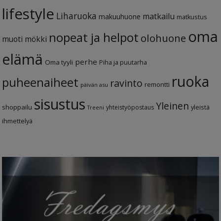
lifestyle
Liharuoka
matkailu
makuuhuone
matkustus
oma
nopeat ja helpot
olohuone
muoti
mökki
elämä
perhe
Oma tyyli
Piha ja puutarha
ruoka
puheenaiheet
ravinto
remontti
päivän asu
sisustus
Yleinen
shoppailu
yleistä
yhteistyöpostaus
Treeni
ihmettelyä