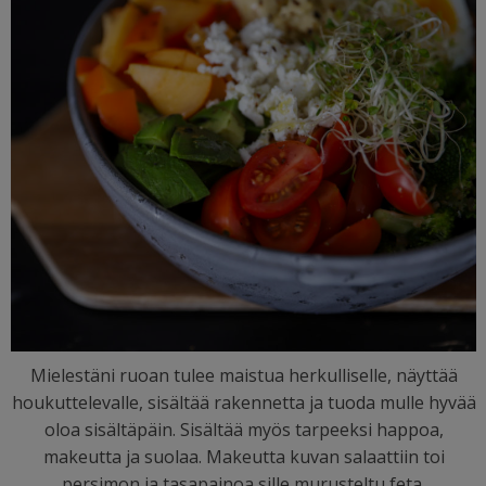
Mielestäni ruoan tulee maistua herkulliselle, näyttää
houkuttelevalle, sisältää rakennetta ja tuoda mulle hyvää
oloa sisältäpäin. Sisältää myös tarpeeksi happoa,
makeutta ja suolaa. Makeutta kuvan salaattiin toi
persimon ja tasapainoa sille murusteltu feta.