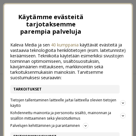
Käytämme evästeitä
tarjotaksemme
parempia palveluja
Kaleva Media ja sen
40 kumppania
käyttävät evästeitä ja
vastaavia teknologioita henkilötietojen (esim. laitetunniste)
keräämiseen. Tekniikoita käytetään esimerkiksi sivustojen
ETUSIVU
RUOKA
HYVINVOINTI
toiminnan optimoimiseen, sisältösuosituksiin,
kävijämäärien mittaukseen, markkinointiin sekä
KOTI & SISUSTUS
LIFESTYLE
tarkoituksenmukaisiin mainoksiin. Tarvitsemme
suostumuksesi seuraaviin:
←
Joulumieli kaipaa kiireettömyyttä
Joulukuuksi tunturin juurelle – miten se on mahdollista?
→
TARKOITUKSET
Tietojen tallentaminen laitteelle ja/tai laitteella olevien tietojen
TORSTAI 21. MARRASKUUN 2024
käyttö
RAVITSEVA LOUNASSALAATTI – NÄIN
0
Kohdennettu mainonta ja personoitu sisältö, mainonnan ja
KOKOAT SEN!
sisällön mittaaminen sekä yleisötutkimus
Palvelujen kehittäminen ja parantaminen
Hei vaan tännekin!