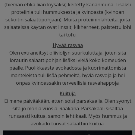
(hieman ehkä liian löysäksi) keitetty kananmuna. Lisäksi
proteiinia tuli hummuksesta ja kvinoasta (kvinoan
sekoitin salaattipohjaan). Muita proteiininlähteitä, joita
salaateissa käytän ovat linssit, kikherneet, paistettu lohi
tai tofu.
Hyvää rasvaa
Olen extraneitsyt oliiviöljyn suurkuluttaja, joten sitä
lorautin salaattipohjan lisäksi vielä koko komeuden
päälle. Puolikkaasta avokadosta ja kuorimattomista
manteleista tuli lisää pehmeitä, hyviä rasvoja ja hei
onpas kvinoassakin terveellisiä rasvahappoja.
Kuituja
Ei mene päivääkään, etten söisi parsakaalia. Olen syönyt
sitä jo monia vuosia. Raakana. Parsakaali sisältää
runsaasti kuitua, samoin lehtikaali. Myös hummus ja
avokado tuovat salaattiin kuitua.