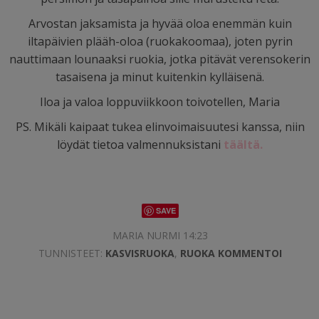
Arvostan jaksamista ja hyvää oloa enemmän kuin
iltapäivien plääh-oloa (ruokakoomaa), joten pyrin
nauttimaan lounaaksi ruokia, jotka pitävät verensokerin
tasaisena ja minut kuitenkin kylläisenä.
Iloa ja valoa loppuviikkoon toivotellen, Maria
PS. Mikäli kaipaat tukea elinvoimaisuutesi kanssa, niin
löydät tietoa valmennuksistani
täältä.
SAVE
MARIA NURMI 14:23
TUNNISTEET:
KASVISRUOKA
,
RUOKA
KOMMENTOI