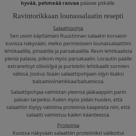
hyvää, pehmeää rasvaa
pääsee pitkälle.
Ravintorikkaan lounassalaatin resepti
Salaattipohja
Sen usein käyttämäni Ruustinnan salaatin korvasin
kuvissa näkyvään, melko perinteiseen lounassalaattiini
lehtikaalilla, pinaatilla ja parsakaalilla. Revin lehtikaalista
pieniä palasia, pilkoin myös parsakaalin. Lorautin päälle
extraneitsyt oliiviöljyä ja puristelin lehtikaalit sormien
välissä. Joskus lisään salaattipohjaan öljyn lisäksi
balsamiviinietikkaa/balsamicoa.
Salaattipohjaa valmistan yleensä jääkaappiin parin
päivän tarpeiksi. Kuten myös pidän huolen, että
salaattiin löytyy valmiina proteiinia kaapeista niin, että
salaatti valmistuu käden käänteessä.
Proteiinia
Kuvissa näkyvään salaattiin proteiiniksi valikoitui