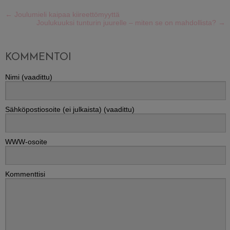
←
Joulumieli kaipaa kiireettömyyttä
Joulukuuksi tunturin juurelle – miten se on mahdollista?
→
KOMMENTOI
Nimi (vaadittu)
Sähköpostiosoite (ei julkaista) (vaadittu)
WWW-osoite
Kommenttisi