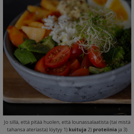
Jo sillä, että pitää huolen, että lounassalaatista (tai mistä
tahansa ateriasta) löytyy 1)
kuituja
2)
proteiinia
ja 3)