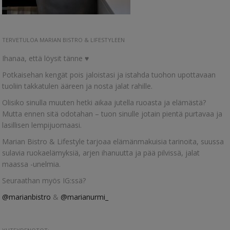
TERVETULOA MARIAN BISTRO & LIFESTYLEEN
Ihanaa, että löysit tänne ♥
Potkaisehan kengät pois jaloistasi ja istahda tuohon upottavaan
tuoliin takkatulen ääreen ja nosta jalat rahille.
Olisiko sinulla muuten hetki aikaa jutella ruoasta ja elämästä?
Mutta ennen sitä odotahan – tuon sinulle jotain pientä purtavaa ja
lasillisen lempijuomaasi.
Marian Bistro & Lifestyle tarjoaa elämänmakuisia tarinoita, suussa
sulavia ruokaelämyksiä, arjen ihanuutta ja pää pilvissä, jalat
maassa -unelmia.
Seuraathan myös IG:ssä?
@marianbistro
&
@marianurmi_