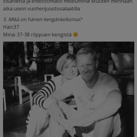
sisäfilettä ja ehdottomasti mediumina! Muuten mennään
aika usein vuohenjuustosalaatilla.
5. Mikä on hänen kengänkokonsa?
Hän:37
Minä: 37-38 riippuen kengistä