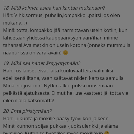
18. Mitä kolmea asiaa hän kantaa mukanaan?
Hän: Vihkisormus, puhelin,lompakko…paitsi jos olen
mukana…;)
Minä: totta, lompakko jää harmittavan usein kotiin, kun
lähdetään yhdessä kauppaan/syömään/ihan minne
tahansa! Avaimetkin on usein kotona (onneks mummulla
naapurissa on vara-avain)
19. Mikä saa hänet ärsyyntymään?
Hän: Jos lapset eivät laita kouluvaatteita valmiiksi
edellisenä iltana, vaan säätävät niiden kanssa aamulla
Minä: no just niin! Nytkin alkoi pulssi nousemaan
pelkästä ajatuksesta. Ei mut hei…ne vaatteet jäi totta vie
eilen illalla katsomatta!
20. Entä piristymään?
Hän: Liikunta ja mökille pääsy työviikon jälkeen
Minä: kunnon soijaa pukkaa -juoksulenkki ja elämä
hymyilee. Kuten se hymyilee myös mökilläkin