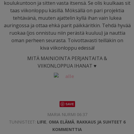
koulukuntoon ja sitten vasta itsensä. Se olis kuulkaas sit
taas viikonloppu käsillä. Möksällä on pari projektia
tehtävänä, muuten ajattelin kyllä ihan vain lukea
auringossa ja ottaa ehkä parit päikkäritkin. Tehdä hyvää
ruokaa (jos onnistuu niin perästä kuuluu) ja nauttia
oman perheen seurasta. Toivottavasti teilläkin on
kiva viikonloppu edessä!
MITÄ MAINIOINTA PERJANTAITA &
VIIKONLOPPUA IHANAT ♥
SAVE
MARIA NURMI 06:37
TUNNISTEET:
LIFIE
,
OMA ELÄMÄ
,
RAKKAUS JA SUHTEET
6
KOMMENTTIA