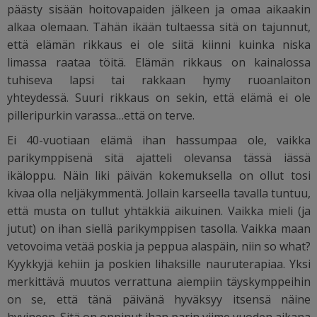
päästy sisään hoitovapaiden jälkeen ja omaa aikaakin
alkaa olemaan. Tähän ikään tultaessa sitä on tajunnut,
että elämän rikkaus ei ole siitä kiinni kuinka niska
limassa raataa töitä. Elämän rikkaus on kainalossa
tuhiseva lapsi tai rakkaan hymy ruoanlaiton
yhteydessä. Suuri rikkaus on sekin, että elämä ei ole
pilleripurkin varassa…että on terve.
Ei 40-vuotiaan elämä ihan hassumpaa ole, vaikka
parikymppisenä sitä ajatteli olevansa tässä iässä
ikäloppu. Näin liki päivän kokemuksella on ollut tosi
kivaa olla neljäkymmentä. Jollain karseella tavalla tuntuu,
että musta on tullut yhtäkkiä aikuinen. Vaikka mieli (ja
jutut) on ihan siellä parikymppisen tasolla. Vaikka maan
vetovoima vetää poskia ja peppua alaspäin, niin so what?
Kyykkyjä kehiin ja poskien lihaksille nauruterapiaa. Yksi
merkittävä muutos verrattuna aiempiin täyskymppeihin
on se, että tänä päivänä hyväksyy itsensä näine
hyvineen. Sitä on oppinut ihan parin viime vuoden aikana