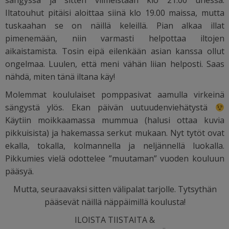
sängyssä ja sitten viimeistään klo 21.00 unessa.
Iltatouhut pitäisi aloittaa siinä klo 19.00 maissa, mutta
tuskaahan se on näillä keleillä. Pian alkaa illat
pimenemään, niin varmasti helpottaa iltojen
aikaistamista. Tosin eipä eilenkään asian kanssa ollut
ongelmaa. Luulen, että meni vähän liian helposti. Saas
nähdä, miten tänä iltana käy!
Molemmat koululaiset pomppasivat aamulla virkeinä
sängystä ylös. Ekan päivän uutuudenviehätystä
Käytiin moikkaamassa mummua (halusi ottaa kuvia
pikkuisista) ja hakemassa serkut mukaan. Nyt tytöt ovat
ekalla, tokalla, kolmannella ja neljännellä luokalla.
Pikkumies vielä odottelee ”muutaman” vuoden kouluun
pääsyä.
Mutta, seuraavaksi sitten välipalat tarjolle. Tytsythän
pääsevät näillä näppäimillä koulusta!
ILOISTA TIISTAITA &