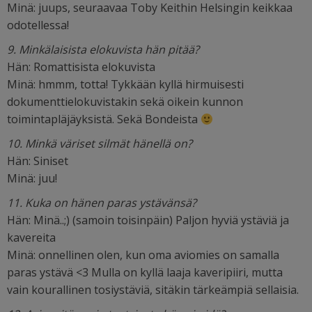
Minä: juups, seuraavaa Toby Keithin Helsingin keikkaa
odotellessa!
9. Minkälaisista elokuvista hän pitää?
Hän: Romattisista elokuvista
Minä: hmmm, totta! Tykkään kyllä hirmuisesti
dokumenttielokuvistakin sekä oikein kunnon
toimintapläjäyksistä. Sekä Bondeista
10. Minkä väriset silmät hänellä on?
Hän: Siniset
Minä: juu!
11. Kuka on hänen paras ystävänsä?
Hän: Minä..;) (samoin toisinpäin) Paljon hyviä ystäviä ja
kavereita
Minä: onnellinen olen, kun oma aviomies on samalla
paras ystävä <3 Mulla on kyllä laaja kaveripiiri, mutta
vain kourallinen tosiystäviä, sitäkin tärkeämpiä sellaisia.