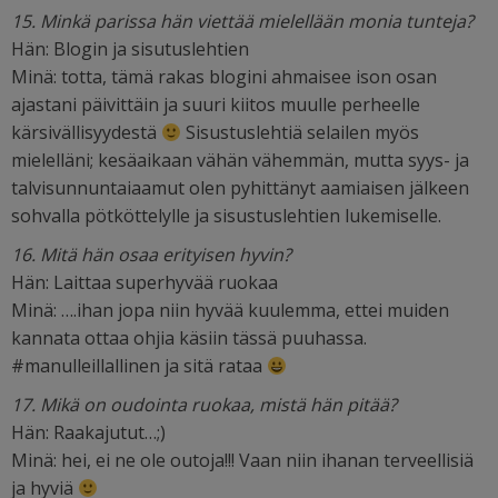
15. Minkä parissa hän viettää mielellään monia tunteja?
Hän: Blogin ja sisutuslehtien
Minä: totta, tämä rakas blogini ahmaisee ison osan
ajastani päivittäin ja suuri kiitos muulle perheelle
kärsivällisyydestä
Sisustuslehtiä selailen myös
mielelläni; kesäaikaan vähän vähemmän, mutta syys- ja
talvisunnuntaiaamut olen pyhittänyt aamiaisen jälkeen
sohvalla pötköttelylle ja sisustuslehtien lukemiselle.
16. Mitä hän osaa erityisen hyvin?
Hän: Laittaa superhyvää ruokaa
Minä: ….ihan jopa niin hyvää kuulemma, ettei muiden
kannata ottaa ohjia käsiin tässä puuhassa.
#manulleillallinen ja sitä rataa
17. Mikä on oudointa ruokaa, mistä hän pitää?
Hän: Raakajutut…;)
Minä: hei, ei ne ole outoja!!! Vaan niin ihanan terveellisiä
ja hyviä