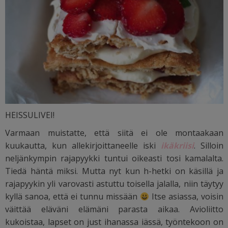
HEISSULIVEI!
Varmaan muistatte, että siitä ei ole montaakaan
kuukautta, kun allekirjoittaneelle iski
ikäkriisi
. Silloin
neljänkympin rajapyykki tuntui oikeasti tosi kamalalta.
Tiedä häntä miksi. Mutta nyt kun h-hetki on käsillä ja
rajapyykin yli varovasti astuttu toisella jalalla, niin täytyy
kyllä sanoa, että ei tunnu missään
Itse asiassa, voisin
väittää eläväni elämäni parasta aikaa. Avioliitto
kukoistaa, lapset on just ihanassa iässä, työntekoon on