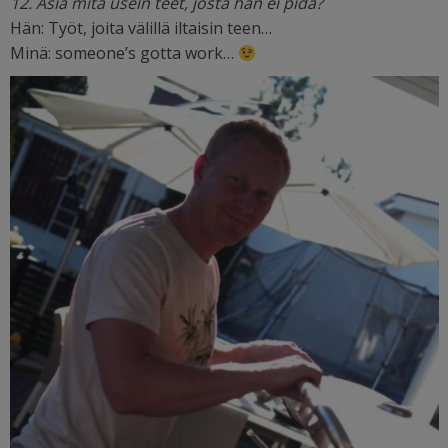
12. Asia mitä usein teet, josta hän ei pidä?
Hän: Työt, joita välillä iltaisin teen…
Minä: someone’s gotta work…