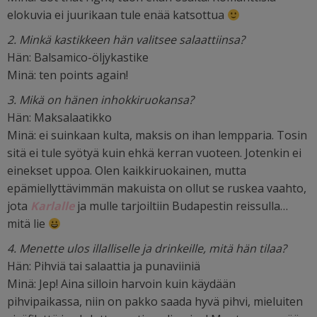
elokuvia ei juurikaan tule enää katsottua
2. Minkä kastikkeen hän valitsee salaattiinsa?
Hän: Balsamico-öljykastike
Minä: ten points again!
3. Mikä on hänen inhokkiruokansa?
Hän: Maksalaatikko
Minä: ei suinkaan kulta, maksis on ihan lempparia. Tosin
sitä ei tule syötyä kuin ehkä kerran vuoteen. Jotenkin ei
einekset uppoa. Olen kaikkiruokainen, mutta
epämiellyttävimmän makuista on ollut se ruskea vaahto,
jota
Karlalle
ja mulle tarjoiltiin Budapestin reissulla…
mitä lie
4. Menette ulos illalliselle ja drinkeille, mitä hän tilaa?
Hän: Pihviä tai salaattia ja punaviiniä
Minä: Jep! Aina silloin harvoin kuin käydään
pihvipaikassa, niin on pakko saada hyvä pihvi, mieluiten