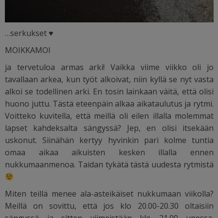
…serkukset
♥
MOIKKAMOI
ja tervetuloa armas arki! Vaikka viime viikko oli jo
tavallaan arkea, kun työt alkoivat, niin kyllä se nyt vasta
alkoi se todellinen arki. En tosin lainkaan väitä, että olisi
huono juttu. Tästä eteenpäin alkaa aikataulutus ja rytmi.
Voitteko kuvitella, että meillä oli eilen illalla molemmat
lapset kahdeksalta sängyssä? Jep, en olisi itsekään
uskonut. Siinähän kertyy hyvinkin pari kolme tuntia
omaa aikaa aikuisten kesken illalla ennen
nukkumaanmenoa. Taidan tykätä tästä uudesta rytmistä
Miten teillä menee ala-asteikäiset nukkumaan viikolla?
Meillä on sovittu, että jos klo 20.00-20.30 oltaisiin