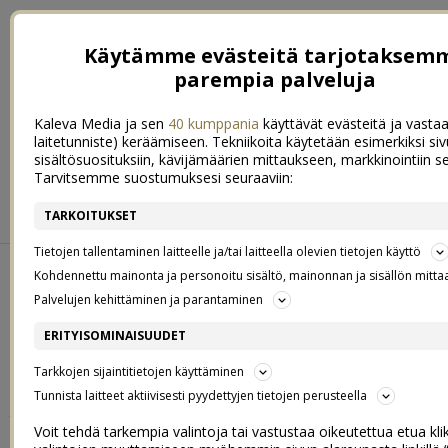
Käytämme evästeitä tarjotaksem
parempia palveluja
Kaleva Media ja sen
40 kumppania
käyttävät evästeitä ja vastaa
laitetunniste) keräämiseen. Tekniikoita käytetään esimerkiksi s
sisältösuosituksiin, kävijämäärien mittaukseen, markkinointiin s
Tarvitsemme suostumuksesi seuraaviin:
ETUSIVU
RUOKA
HYVINVOINTI
TARKOITUKSET
KOTI & SISUSTUS
LIFESTYLE
Tietojen tallentaminen laitteelle ja/tai laitteella olevien tietojen käyttö
Kohdennettu mainonta ja personoitu sisältö, mainonnan ja sisällön mitta
PERJANTAI 21. ELOKUUN 2015
Palvelujen kehittäminen ja parantaminen
#HUSBANDTAG
6
ERITYISOMINAISUUDET
HEIPSANSAA,
Tarkkojen sijaintitietojen käyttäminen
Tunnista laitteet aktiivisesti pyydettyjen tietojen perusteella
ja huomenta! Näköjään nämä aamupostaukset ovat nyt
tulleet jäädäkseen. Huomaan olevani tehokkaimmillani
Voit tehdä tarkempia valintoja tai vastustaa oikeutettua etua kl