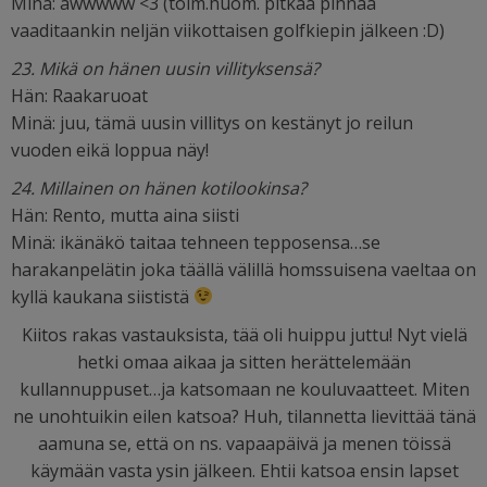
Minä: awwwww <3 (toim.huom. pitkää pinnaa
vaaditaankin neljän viikottaisen golfkiepin jälkeen :D)
23. Mikä on hänen uusin villityksensä?
Hän: Raakaruoat
Minä: juu, tämä uusin villitys on kestänyt jo reilun
vuoden eikä loppua näy!
24. Millainen on hänen kotilookinsa?
Hän: Rento, mutta aina siisti
Minä: ikänäkö taitaa tehneen tepposensa…se
harakanpelätin joka täällä välillä homssuisena vaeltaa on
kyllä kaukana siististä
Kiitos rakas vastauksista, tää oli huippu juttu! Nyt vielä
hetki omaa aikaa ja sitten herättelemään
kullannuppuset…ja katsomaan ne kouluvaatteet. Miten
ne unohtuikin eilen katsoa? Huh, tilannetta lievittää tänä
aamuna se, että on ns. vapaapäivä ja menen töissä
käymään vasta ysin jälkeen. Ehtii katsoa ensin lapset