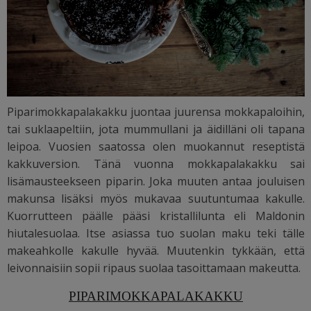
Piparimokkapalakakku juontaa juurensa mokkapaloihin,
tai suklaapeltiin, jota mummullani ja äidilläni oli tapana
leipoa. Vuosien saatossa olen muokannut reseptistä
kakkuversion. Tänä vuonna mokkapalakakku sai
lisämausteekseen piparin. Joka muuten antaa jouluisen
makunsa lisäksi myös mukavaa suutuntumaa kakulle.
Kuorrutteen päälle pääsi kristallilunta eli Maldonin
hiutalesuolaa. Itse asiassa tuo suolan maku teki tälle
makeahkolle kakulle hyvää. Muutenkin tykkään, että
leivonnaisiin sopii ripaus suolaa tasoittamaan makeutta.
PIPARIMOKKAPALAKAKKU