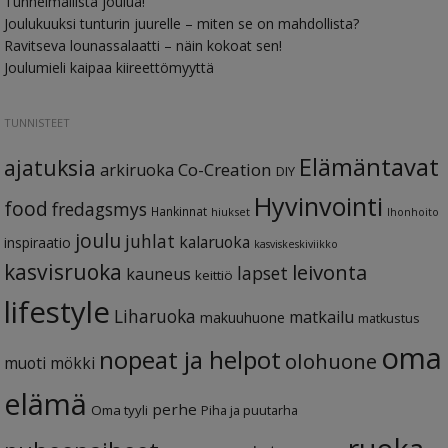
Tunnelmallista joulua!
Joulukuuksi tunturin juurelle – miten se on mahdollista?
Ravitseva lounassalaatti – näin kokoat sen!
Joulumieli kaipaa kiireettömyyttä
TUNNISTEET
Elämäntavat
ajatuksia
Co-Creation
arkiruoka
DIY
Hyvinvointi
food
fredagsmys
Hankinnat
hiukset
Ihonhoito
joulu
juhlat
kalaruoka
inspiraatio
kasviskeskiviikko
kasvisruoka
leivonta
lapset
kauneus
keittiö
lifestyle
Liharuoka
matkailu
makuuhuone
matkustus
oma
nopeat ja helpot
olohuone
muoti
mökki
elämä
perhe
Oma tyyli
Piha ja puutarha