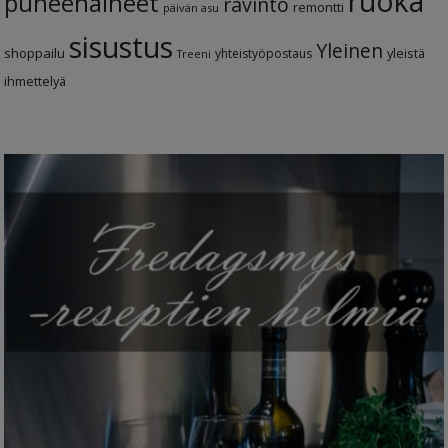
ruoka
puheenaiheet
ravinto
remontti
päivän asu
sisustus
Yleinen
shoppailu
yleistä
yhteistyöpostaus
Treeni
ihmettelyä