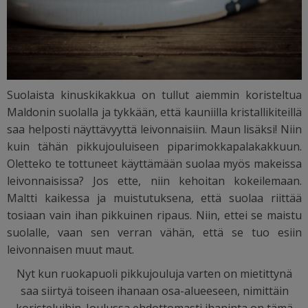
Suolaista kinuskikakkua on tullut aiemmin koristeltua
Maldonin suolalla ja tykkään, että kauniilla kristallikiteillä
saa helposti näyttävyyttä leivonnaisiin. Maun lisäksi! Niin
kuin tähän pikkujouluiseen piparimokkapalakakkuun.
Oletteko te tottuneet käyttämään suolaa myös makeissa
leivonnaisissa? Jos ette, niin kehoitan kokeilemaan.
Maltti kaikessa ja muistutuksena, että suolaa riittää
tosiaan vain ihan pikkuinen ripaus. Niin, ettei se maistu
suolalle, vaan sen verran vähän, että se tuo esiin
leivonnaisen muut maut.
Nyt kun ruokapuoli pikkujouluja varten on mietittynä
saa siirtyä toiseen ihanaan osa-alueeseen, nimittäin