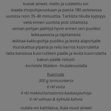
kuivat aineet, maito ja sulatettu voi
-kaada irtopohjavuokaan ja paista 180 asteisessa
uunissa noin 35-40 minuuttia. Tarkista tikulla kypsyys
vielä ennen uunista pois ottamista.
-annan pohjan jäähtyä hyvin ennen sen puoliksi
leikkaamista ja täyttämistä
-leikkaa kakkupohja puoliksi ja levitä alapohjalle
murskattua piparia ja reilu kerros kuorrutetta
-laita kansiosa kuorrutteen päälle ja levitä kuorrutetta
kakun päälle reilusti
-koristele Maldon -hiutalesuolalla
Kuorrute
300 g tomusokeria
6 rkl voita
4 rkl makeuttamatonta kaakaojauhoja
6 rkl vahvaa & kylmää kahvia
-sulata voi kattilassa, lisää muut aineet