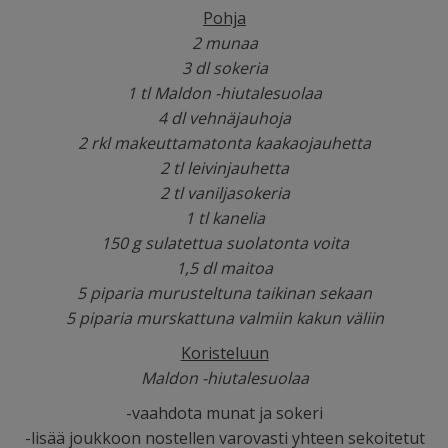
Pohja
2 munaa
3 dl sokeria
1 tl Maldon -hiutalesuolaa
4 dl vehnäjauhoja
2 rkl makeuttamatonta kaakaojauhetta
2 tl leivinjauhetta
2 tl vaniljasokeria
1 tl kanelia
150 g sulatettua suolatonta voita
1,5 dl maitoa
5 piparia murusteltuna taikinan sekaan
5 piparia murskattuna valmiin kakun väliin
Koristeluun
Maldon -hiutalesuolaa
-vaahdota munat ja sokeri
-lisää joukkoon nostellen varovasti yhteen sekoitetut