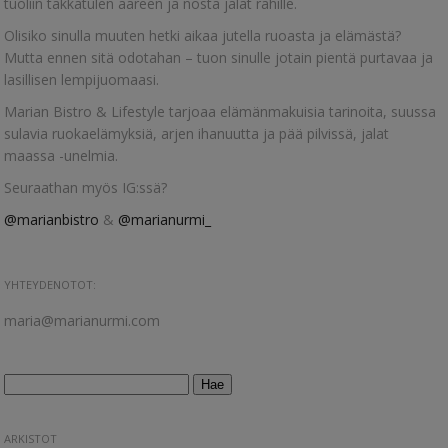
tuoliin takkatulen ääreen ja nosta jalat rahille.
Olisiko sinulla muuten hetki aikaa jutella ruoasta ja elämästä?
Mutta ennen sitä odotahan – tuon sinulle jotain pientä purtavaa ja
lasillisen lempijuomaasi.
Marian Bistro & Lifestyle tarjoaa elämänmakuisia tarinoita, suussa
sulavia ruokaelämyksiä, arjen ihanuutta ja pää pilvissä, jalat
maassa -unelmia.
Seuraathan myös IG:ssä?
@marianbistro
&
@marianurmi_
YHTEYDENOTOT:
maria@marianurmi.com
Haku:
ARKISTOT