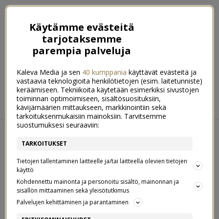
Käytämme evästeitä
tarjotaksemme
parempia palveluja
Kaleva Media ja sen
40 kumppania
käyttävät evästeitä ja
vastaavia teknologioita henkilötietojen (esim. laitetunniste)
keräämiseen. Tekniikoita käytetään esimerkiksi sivustojen
ETUSIVU
RUOKA
HYVINVOINTI
toiminnan optimoimiseen, sisältösuosituksiin,
kävijämäärien mittaukseen, markkinointiin sekä
KOTI & SISUSTUS
LIFESTYLE
tarkoituksenmukaisiin mainoksiin. Tarvitsemme
suostumuksesi seuraaviin:
←
Terveiset joulukorttitehtaalta!
Olettamuksia & totuuksia
→
TARKOITUKSET
PERJANTAI 16. MARRASKUUN 2018
Tietojen tallentaminen laitteelle ja/tai laitteella olevien tietojen
PIKKUJOULUJEN KRUUNU:
6
käyttö
PIPARIMOKKAPALAKAKKU
Kohdennettu mainonta ja personoitu sisältö, mainonnan ja
sisällön mittaaminen sekä yleisötutkimus
Palvelujen kehittäminen ja parantaminen