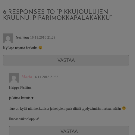
6 RESPONSES TO “PIKKUJOULUJEN
KRUUNU: PIPARIMOKKAPALAKAKKU”
Nelliina
16.11.2018 21:29
Kylläpä näyttää herkulta
VASTAA
Maria
16.11.2018 21:38
Heippa Nelliina
ja kiitos kaunis ♥
Tuo on kyllä niin herkullista ja hei pieni pala riittää tyydyttämään makean nälän
Ihanaa viikonloppua!
VASTAA