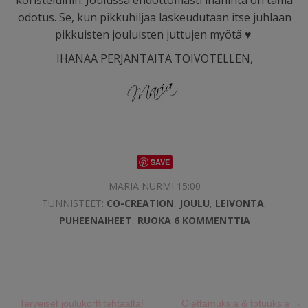
koristeluihin. Joulussa ehdottomasti ihaninta on tämä
odotus. Se, kun pikkuhiljaa laskeudutaan itse juhlaan
pikkuisten jouluisten juttujen myötä
♥
IHANAA PERJANTAITA TOIVOTELLEN,
SAVE
MARIA NURMI 15:00
TUNNISTEET:
CO-CREATION
,
JOULU
,
LEIVONTA
,
PUHEENAIHEET
,
RUOKA
6 KOMMENTTIA
←
Terveiset joulukorttitehtaalta!
Olettamuksia & totuuksia
→