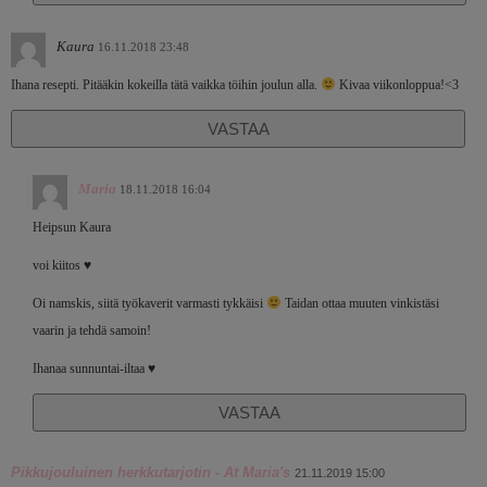
Kaura
16.11.2018 23:48
Ihana resepti. Pitääkin kokeilla tätä vaikka töihin joulun alla.
Kivaa viikonloppua!<3
VASTAA
Maria
18.11.2018 16:04
Heipsun Kaura
voi kiitos ♥
Oi namskis, siitä työkaverit varmasti tykkäisi
Taidan ottaa muuten vinkistäsi
vaarin ja tehdä samoin!
Ihanaa sunnuntai-iltaa ♥
VASTAA
Pikkujouluinen herkkutarjotin - At Maria's
21.11.2019 15:00