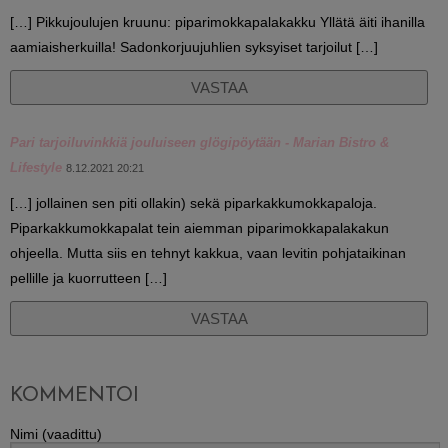
[…] Pikkujoulujen kruunu: piparimokkapalakakku Yllätä äiti ihanilla
aamiaisherkuilla! Sadonkorjuujuhlien syksyiset tarjoilut […]
VASTAA
Pari tarjoiluvinkkiä jouluiseen glögipöytään - Marian Bistro &
Lifestyle
8.12.2021 20:21
[…] jollainen sen piti ollakin) sekä piparkakkumokkapaloja.
Piparkakkumokkapalat tein aiemman piparimokkapalakakun
ohjeella. Mutta siis en tehnyt kakkua, vaan levitin pohjataikinan
pellille ja kuorrutteen […]
VASTAA
KOMMENTOI
Nimi (vaadittu)