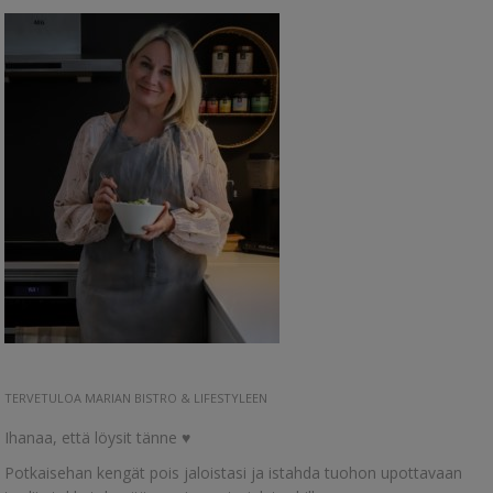
TERVETULOA MARIAN BISTRO & LIFESTYLEEN
Ihanaa, että löysit tänne ♥
Potkaisehan kengät pois jaloistasi ja istahda tuohon upottavaan