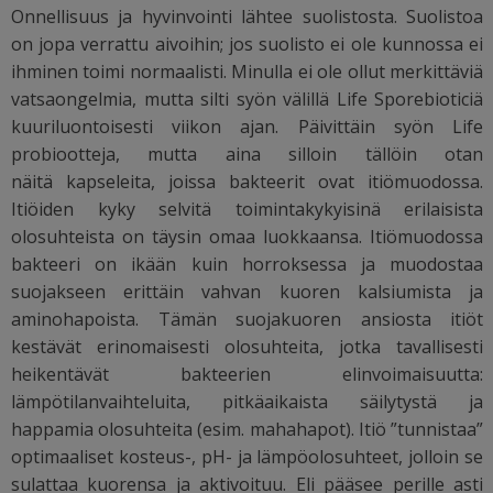
Onnellisuus ja hyvinvointi lähtee suolistosta. Suolistoa
on jopa verrattu aivoihin; jos suolisto ei ole kunnossa ei
ihminen toimi normaalisti. Minulla ei ole ollut merkittäviä
vatsaongelmia, mutta silti syön välillä Life Sporebioticiä
kuuriluontoisesti viikon ajan. Päivittäin syön Life
probiootteja, mutta aina silloin tällöin otan
näitä
kapseleita, joissa bakteerit ovat itiömuodossa.
Itiöiden kyky selvitä toimintakykyisinä erilaisista
olosuhteista on täysin omaa luokkaansa. Itiömuodossa
bakteeri on ikään kuin horroksessa ja muodostaa
suojakseen erittäin vahvan kuoren kalsiumista ja
aminohapoista. Tämän suojakuoren ansiosta itiöt
kestävät erinomaisesti olosuhteita, jotka tavallisesti
heikentävät bakteerien elinvoimaisuutta:
lämpötilanvaihteluita, pitkäaikaista säilytystä ja
happamia olosuhteita (esim. mahahapot). Itiö ”tunnistaa”
optimaaliset kosteus-, pH- ja lämpöolosuhteet, jolloin se
sulattaa kuorensa ja aktivoituu. Eli pääsee perille asti