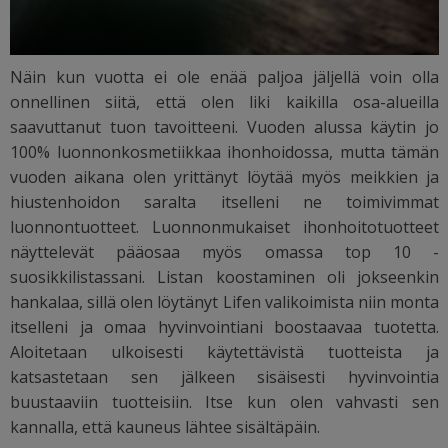
Näin kun vuotta ei ole enää paljoa jäljellä voin olla
onnellinen siitä, että olen liki kaikilla osa-alueilla
saavuttanut tuon tavoitteeni. Vuoden alussa käytin jo
100% luonnonkosmetiikkaa ihonhoidossa, mutta tämän
vuoden aikana olen yrittänyt löytää myös meikkien ja
hiustenhoidon saralta itselleni ne toimivimmat
luonnontuotteet. Luonnonmukaiset ihonhoitotuotteet
näyttelevät pääosaa myös omassa top 10 -
suosikkilistassani. Listan koostaminen oli jokseenkin
hankalaa, sillä olen löytänyt Lifen valikoimista niin monta
itselleni ja omaa hyvinvointiani boostaavaa tuotetta.
Aloitetaan ulkoisesti käytettävistä tuotteista ja
katsastetaan sen jälkeen sisäisesti hyvinvointia
buustaaviin tuotteisiin. Itse kun olen vahvasti sen
kannalla, että kauneus lähtee sisältäpäin.