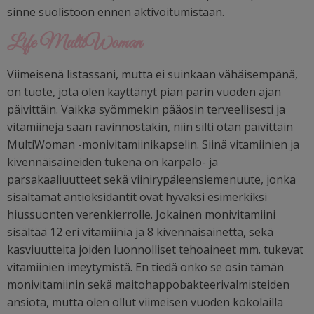
sinne suolistoon ennen aktivoitumistaan.
Life MultiWoman
Viimeisenä listassani, mutta ei suinkaan vähäisempänä,
on tuote, jota olen käyttänyt pian parin vuoden ajan
päivittäin. Vaikka syömmekin pääosin terveellisesti ja
vitamiineja saan ravinnostakin, niin silti otan päivittäin
MultiWoman -monivitamiinikapselin.
Siinä vitamiinien ja
kivennäisaineiden tukena on karpalo- ja
parsakaaliuutteet sekä viinirypäleensiemenuute, jonka
sisältämät antioksidantit ovat hyväksi esimerkiksi
hiussuonten verenkierrolle. J
okainen monivitamiini
sisältää 12 eri vitamiinia ja 8 kivennäisainetta, sekä
kasviuutteita joiden luonnolliset tehoaineet mm. tukevat
vitamiinien imeytymistä. En tiedä onko se osin tämän
monivitamiinin sekä maitohappobakteerivalmisteiden
ansiota, mutta olen ollut viimeisen vuoden kokolailla