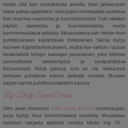
hoidin sitä liian voimakkailla aineilla. Näin jälkeenpäin
tekee pahaa ajatellakin niitä paljon kemikaaleja sisältäviä
liian kuorivia naamioita ja kuorintavoiteita. Toki vieläkin
käytän naamioita ja kuorintavoiteita, mutta
luonnonmukaisia sellaisia. Alkuvuodesta sain testiin ihon
puhdistukseen käytettävän ihmesienen. Sieniä löytyy
moneen käyttötarkoitukseen, mutta itse valitsin ruusun
terälehdistä tehdyn kasvojen pesusienen, joka hillitsee
luonnollisesti talineliritystä ja syväpuhdistaa
ihohuokoset. Niinä päivinä, kun en ole meikannut
lainkaan puhdistan kasvot pelkällä sienellä. Muuten
käytän sientä puhdistusvaahdon kanssa.
Life Body Scrub Citrus
Olen aivan ihastunut
Lifen Body & Soul
-tuotesarjaan,
josta löytyy ihoa hemmottelevia tuotteita. Muutaman
tuotteen sarjasta ajattelin nostaa tähän top 10 -