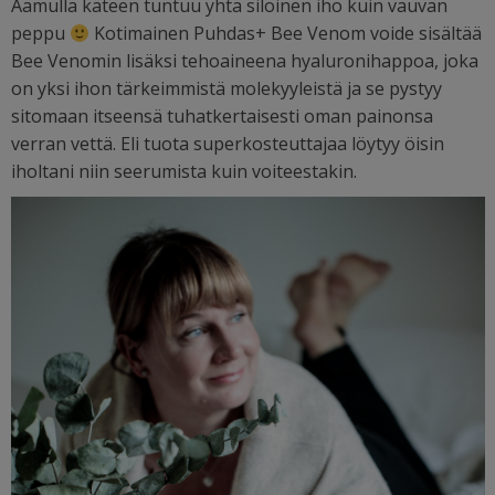
Aamulla käteen tuntuu yhtä siloinen iho kuin vauvan
peppu
Kotimainen Puhdas+ Bee Venom voide sisältää
Bee Venomin lisäksi tehoaineena hyaluronihappoa, joka
on yksi ihon tärkeimmistä molekyyleistä ja se pystyy
sitomaan itseensä tuhatkertaisesti oman painonsa
verran vettä. Eli tuota superkosteuttajaa löytyy öisin
iholtani niin seerumista kuin voiteestakin.