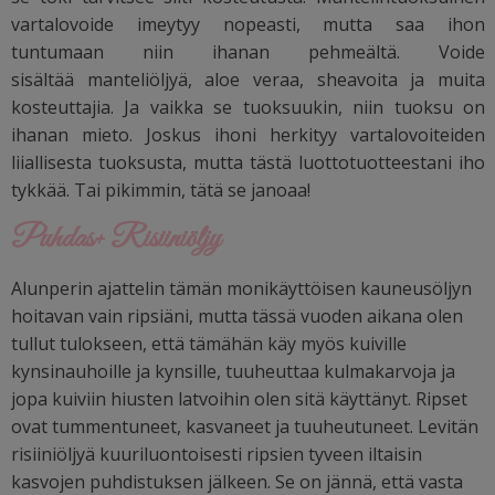
vartalovoide imeytyy nopeasti, mutta saa ihon
tuntumaan niin ihanan pehmeältä. Voide
sisältää
manteliöljyä, aloe veraa, sheavoita ja muita
kosteuttajia. Ja vaikka se tuoksuukin, niin tuoksu on
ihanan mieto. Joskus ihoni herkityy vartalovoiteiden
liiallisesta tuoksusta, mutta tästä luottotuotteestani iho
tykkää. Tai pikimmin, tätä se janoaa!
Puhdas+ Risiiniöljy
Alunperin ajattelin tämän monikäyttöisen kauneusöljyn
hoitavan vain ripsiäni, mutta tässä vuoden aikana olen
tullut tulokseen, että tämähän käy myös kuiville
kynsinauhoille ja kynsille, tuuheuttaa kulmakarvoja ja
jopa kuiviin hiusten latvoihin olen sitä käyttänyt. Ripset
ovat tummentuneet, kasvaneet ja tuuheutuneet. Levitän
risiiniöljyä kuuriluontoisesti ripsien tyveen iltaisin
kasvojen puhdistuksen jälkeen. Se on jännä, että vasta