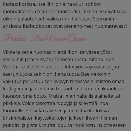
ihohuokosissa. Itselläni on aina ollut isohkot
ihohuokoset ja teini-iän finnitaudin jälkeen ne eivät siitä
oikein palautuneet, vaikka finnit lähtivät. Seerumin
ansiosta ihohuokoiset ovat pienentyneet huomattavasti!
Puhdas + Bee Venom Cream
Viime talvena huomasin, että ihoni tarvitsee yöksi
seerumin päälle myös lisäkosteutusta.
Sitä toi Bee
Venom -voide. Itselläni on ollut myös käytössä sarjan
seerumi, joka sekin on ihana tuote. Bee Venomin
vaikutus perustuu sen kykyyn tehostaa elimistön omaa
kollageenin ja elastiinin tuotantoa. Tuote on ikäänkuin
luonnon oma botox. Mutta ilman haitallisia aineita tai
piikkejä. Voide tasoittaa ryppyjä ja sileyttää ihoa
luonnollisesti sekä ravitsee ja uudistaa kudoksia.
Ensimmäisten käyttökertojen jälkeen ihoani hieman
punoitti ja pisteli, mutta lopulta ihoni tottui tuotteeseen.