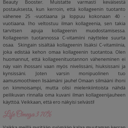
Beauty Booster. Muistatte varmasti keväisestä
postauksesta, kun kerroin, että kollageenin tuotanto
vähenee 25 -vuotiaana ja loppuu kokonaan 40 -
vuotiaana. Iho veltostuu ilman kollageenia, sen takia
tarvitsen apuja kollageenin muodostamisessa.
Kollageenin tuotannossa C-vitamiini näyttelee suurta
osaa.
Skingain
sisältää kollageenin lisäksi C-vitamiinia,
joka edistää kehon omaa kollageenin tuotantoa. Olen
huomannut, että kollageenituotannon väheneminen ei
näy vain ihossani vaan myös nivelissäni, hiuksissani ja
kynsissäni. Joten varsin monipuolinen tuo
aamusmoothieen lisäämäni jauhe! Omaan silmääni ihoni
on kimmoisampi, mutta olisi mielenkiintoista nähdä
peilikuvan rinnalla oma kuvani ilman kollageenijauheen
käyttöä. Veikkaan, että ero näkyisi selvästi!
Life Omega 3 70%
Vaikka meillä pyritään syömään kalaa muutaman kerran