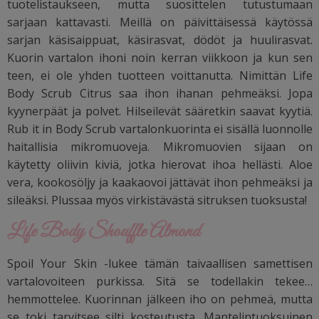
tuotelistaukseen, mutta suosittelen tutustumaan
sarjaan kattavasti. Meillä on päivittäisessä käytössä
sarjan käsisaippuat, käsirasvat, dödöt ja huulirasvat.
Kuorin vartalon ihoni noin kerran viikkoon ja kun sen
teen, ei ole yhden tuotteen voittanutta. Nimittän Life
Body Scrub Citrus saa ihon ihanan pehmeäksi. Jopa
kyynerpäät ja polvet. Hilseilevät sääretkin saavat kyytiä.
Rub it in
Body Scrub vartalonkuorinta ei sisällä luonnolle
haitallisia mikromuoveja. Mikromuovien sijaan on
käytetty oliivin kiviä, jotka hierovat ihoa hellästi. A
loe
vera, kookosöljy ja kaakaovoi jättävät ihon pehmeäksi ja
sileäksi. Plussaa myös virkistävästä sitruksen tuoksusta!
Life Body Shouffle Almond
Spoil Your Skin -lukee tämän taivaallisen samettisen
vartalovoiteen purkissa. Sitä se todellakin tekee…
hemmottelee. Kuorinnan jälkeen iho on pehmeä, mutta
se toki tarvitsee silti kosteutusta. Mantelintuoksuinen