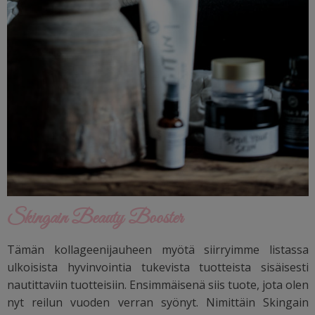
Skingain Beauty Booster
Tämän kollageenijauheen myötä siirryimme listassa
ulkoisista hyvinvointia tukevista tuotteista sisäisesti
nautittaviin tuotteisiin. Ensimmäisenä siis tuote, j
ota olen
nyt reilun vuoden verran syönyt. Nimittäin Skingain