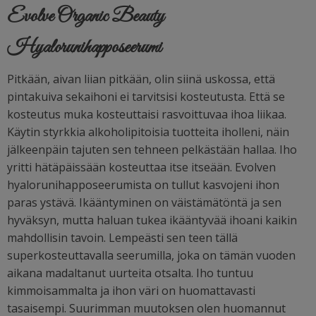
Evolve Organic Beauty
Hyalorunihapposeerumi
Pitkään, aivan liian pitkään, olin siinä uskossa, että
pintakuiva sekaihoni ei tarvitsisi kosteutusta. Että se
kosteutus muka kosteuttaisi rasvoittuvaa ihoa liikaa.
Käytin styrkkia alkoholipitoisia tuotteita iholleni, näin
jälkeenpäin tajuten sen tehneen pelkästään hallaa. Iho
yritti hätäpäissään kosteuttaa itse itseään. Evolven
hyalorunihapposeerumista on tullut kasvojeni ihon
paras ystävä. Ikääntyminen on väistämätöntä ja sen
hyväksyn, mutta haluan tukea ikääntyvää ihoani kaikin
mahdollisin tavoin. Lempeästi sen teen tällä
superkosteuttavalla seerumilla, joka on tämän vuoden
aikana madaltanut uurteita otsalta. Iho tuntuu
kimmoisammalta ja ihon väri on huomattavasti
tasaisempi. Suurimman muutoksen olen huomannut