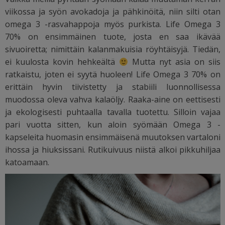
viikossa ja syön avokadoja ja pähkinöitä, niin silti otan
omega 3 -rasvahappoja myös purkista. Life Omega 3
70% on ensimmäinen tuote, josta en saa ikävää
sivuoiretta; nimittäin kalanmakuisia röyhtäisyjä. Tiedän,
ei kuulosta kovin hehkeältä
Mutta nyt asia on siis
ratkaistu, joten ei syytä huoleen!
Life Omega 3 70% on
erittäin hyvin tiivistetty ja stabiili luonnollisessa
muodossa oleva vahva kalaöljy. Raaka-aine on eettisesti
ja ekologisesti puhtaalla tavalla tuotettu. Silloin vajaa
pari vuotta sitten, kun aloin syömään Omega 3 -
kapseleita huomasin ensimmäisenä muutoksen vartaloni
ihossa ja hiuksissani. Rutikuivuus niistä alkoi pikkuhiljaa
katoamaan.