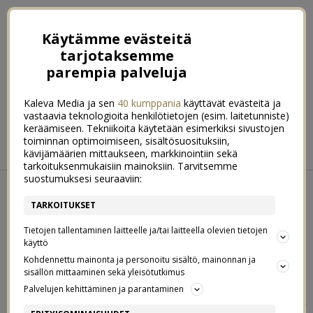
Käytämme evästeitä
tarjotaksemme
parempia palveluja
Kaleva Media ja sen
40 kumppania
käyttävät evästeitä ja
vastaavia teknologioita henkilötietojen (esim. laitetunniste)
keräämiseen. Tekniikoita käytetään esimerkiksi sivustojen
ETUSIVU
RUOKA
HYVINVOINTI
toiminnan optimoimiseen, sisältösuosituksiin,
kävijämäärien mittaukseen, markkinointiin sekä
KOTI & SISUSTUS
LIFESTYLE
tarkoituksenmukaisiin mainoksiin. Tarvitsemme
suostumuksesi seuraaviin:
MAANANTAI 19. MARRASKUUN 2018
TARKOITUKSET
TOP 10 LUONNONMUKAISTA
2
Tietojen tallentaminen laitteelle ja/tai laitteella olevien tietojen
TUOTESUOSIKKIANI ♡ (& BLACK
käyttö
Kohdennettu mainonta ja personoitu sisältö, mainonnan ja
FRIDAY VINKKEJÄ!)
sisällön mittaaminen sekä yleisötutkimus
Palvelujen kehittäminen ja parantaminen