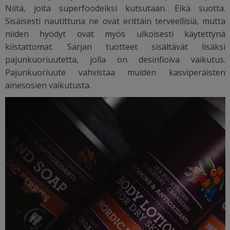
Niitä, joita superfoodeiksi kutsutaan. Eikä suotta.
Sisäisesti nautittuna ne ovat erittäin terveellisiä, mutta
niiden hyödyt ovat myös ulkoisesti käytettynä
kiistattomat.
Sarjan tuotteet sisältävät lisäksi
pajunkuoriuutetta, jolla on desinfioiva vaikutus.
Pajunkuoriuute vahvistaa muiden kasviperäisten
ainesosien vaikutusta.