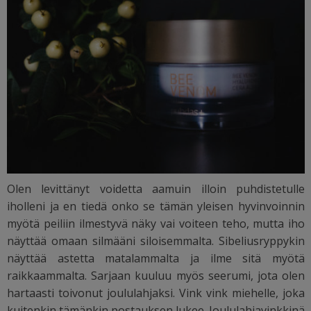
Olen levittänyt voidetta aamuin illoin puhdistetulle
iholleni ja en tiedä onko se tämän yleisen hyvinvoinnin
myötä peiliin ilmestyvä näky vai voiteen teho, mutta iho
näyttää omaan silmääni siloisemmalta. Sibeliusryppykin
näyttää astetta matalammalta ja ilme sitä myötä
raikkaammalta. Sarjaan kuuluu myös seerumi, jota olen
hartaasti toivonut joululahjaksi. Vink vink miehelle, joka
kuitenkin tämänkin postauksen lukee. Joululahjavinkkinä