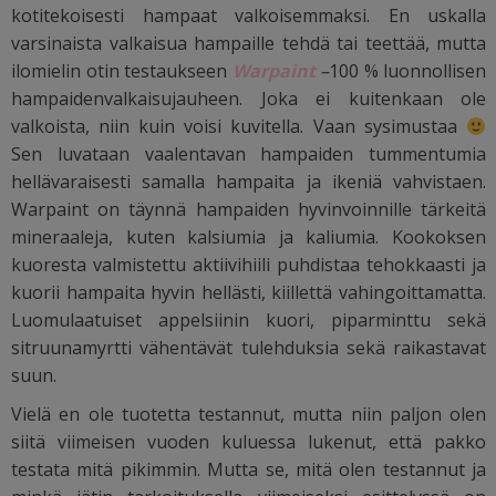
kotitekoisesti hampaat valkoisemmaksi. En uskalla
varsinaista valkaisua hampaille tehdä tai teettää, mutta
ilomielin otin testaukseen
Warpaint
–
100 % luonnollisen
hampaidenvalkaisujauheen. Joka ei kuitenkaan ole
valkoista, niin kuin voisi kuvitella. Vaan sysimustaa
Sen luvataan vaalentavan hampaiden tummentumia
hellävaraisesti samalla hampaita ja ikeniä vahvistaen.
Warpaint on täynnä hampaiden hyvinvoinnille tärkeitä
mineraaleja, kuten kalsiumia ja kaliumia. Kookoksen
kuoresta valmistettu aktiivihiili puhdistaa tehokkaasti ja
kuorii hampaita hyvin hellästi, kiillettä vahingoittamatta.
Luomulaatuiset appelsiinin kuori, piparminttu sekä
sitruunamyrtti vähentävät tulehduksia sekä raikastavat
suun.
Vielä en ole tuotetta testannut, mutta niin paljon olen
siitä viimeisen vuoden kuluessa lukenut, että pakko
testata mitä pikimmin. Mutta se, mitä olen testannut ja