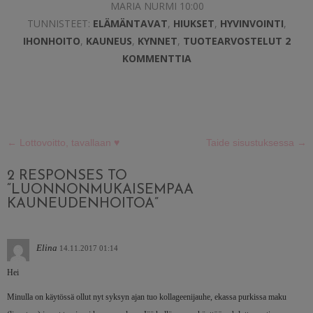
MARIA NURMI 10:00
TUNNISTEET:
ELÄMÄNTAVAT
,
HIUKSET
,
HYVINVOINTI
,
IHONHOITO
,
KAUNEUS
,
KYNNET
,
TUOTEARVOSTELUT
2
KOMMENTTIA
←
Lottovoitto, tavallaan ♥
Taide sisustuksessa
→
2 RESPONSES TO
“LUONNONMUKAISEMPAA
KAUNEUDENHOITOA”
Elina
14.11.2017 01:14
Hei
Minulla on käytössä ollut nyt syksyn ajan tuo kollageenijauhe, ekassa purkissa maku