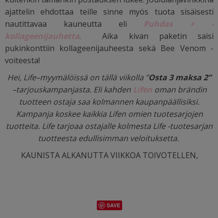
ajattelin ehdottaa teille sinne myös tuota sisäisesti
nautittavaa kauneutta eli
Puhdas + -
kollageenijauhetta
. Aika kivan paketin saisi
pukinkonttiin kollageenijauheesta sekä Bee Venom -
voiteesta!
Hei, Life–myymälöissä on tällä viikolla ”
Osta 3 maksa 2”
–tarjouskampanjasta. Eli kahden
Lifen
oman brändin
tuotteen ostaja saa kolmannen kaupanpäällisiksi.
Kampanja koskee kaikkia Lifen omien tuotesarjojen
tuotteita. Life tarjoaa ostajalle kolmesta Life -tuotesarjan
tuotteesta edullisimman veloituksetta.
KAUNISTA ALKANUTTA VIIKKOA TOIVOTELLEN,
SAVE