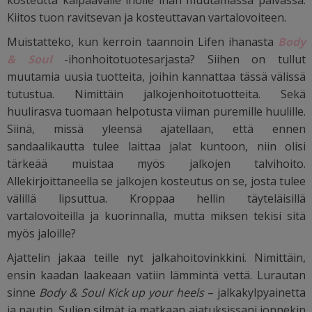
kosteutta kaipaavalle iholle ihan muutamassa päivässä.
Kiitos tuon ravitsevan ja kosteuttavan vartalovoiteen.
Muistatteko, kun kerroin taannoin Lifen ihanasta
Body
& Soul
-ihonhoitotuotesarjasta? Siihen on tullut
muutamia uusia tuotteita, joihin kannattaa tässä välissä
tutustua. Nimittäin jalkojenhoitotuotteita. Sekä
huulirasva tuomaan helpotusta viiman puremille huulille.
Siinä, missä yleensä ajatellaan, että ennen
sandaalikautta tulee laittaa jalat kuntoon, niin olisi
tärkeää muistaa myös jalkojen talvihoito.
Allekirjoittaneella se jalkojen kosteutus on se, josta tulee
välillä lipsuttua. Kroppaa hellin täyteläisillä
vartalovoiteilla ja kuorinnalla, mutta miksen tekisi sitä
myös jaloille?
Ajattelin jakaa teille nyt jalkahoitovinkkini. Nimittäin,
ensin kaadan laakeaan vatiin lämmintä vettä. Lurautan
sinne
Body & Soul Kick up your heels
– jalkakylpyainetta
ja nautin. Suljen silmät ja matkaan ajatuksissani jonnekin