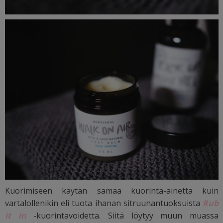
Kuorimiseen käytän samaa kuorinta-ainetta kuin
vartalollenikin eli tuota ihanan sitruunantuoksuista
Rub
it in
-kuorintavoidetta.
Siitä löytyy muun muassa