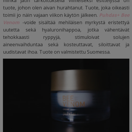
minkä jätin tarkoituksella viimeiseksi esittelyssä on
tuote, johon olen aivan hurahtanut. Tuote, joka oikeasti
toimii jo näin vajaan viikon käytön jälkeen.
Puhdas+ Bee
Venom
-voide sisältää mehiläisen myrkystä eristettyä
uutetta sekä hyaluronihappoa, jotka vähentävät
tehokkaasti ryppyjä, stimuloivat solujen
aineenvaihduntaa sekä kosteuttavat, siloittavat ja
uudistavat ihoa. Tuote on valmistettu Suomessa.