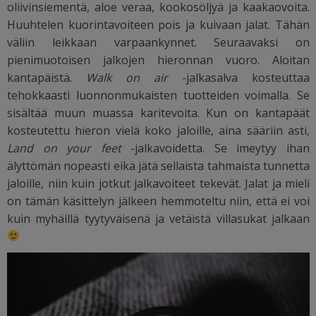
oliivinsiementä, aloe veraa, kookosöljyä ja kaakaovoita.
Huuhtelen kuorintavoiteen pois ja kuivaan jalat. Tähän
väliin leikkaan varpaankynnet. Seuraavaksi on
pienimuotoisen jalkojen hieronnan vuoro. Aloitan
kantapäistä.
Walk on air
-jalkasalva kosteuttaa
tehokkaasti luonnonmukaisten tuotteiden voimalla. Se
sisältää muun muassa karitevoita. Kun on kantapäät
kosteutettu hieron vielä koko jaloille, aina sääriin asti,
Land on your feet
-jalkavoidetta. Se imeytyy ihan
älyttömän nopeasti eikä jätä sellaista tahmaista tunnetta
jaloille, niin kuin jotkut jalkavoiteet tekevät. Jalat ja mieli
on tämän käsittelyn jälkeen hemmoteltu niin, että ei voi
kuin myhäillä tyytyväisenä ja vetäistä villasukat jalkaan