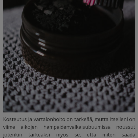
Kosteutus ja vartalonhoito on tärkeää, mutta itselleni on
viime aikojen hampaidenvalkaisubuumissa noussut
jotenkin tärkeäksi myös se, että miten saada