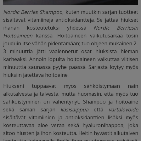
Nordic Berries Shampoo
, kuten muutkin sarjan tuotteet
sisältävät vitamiineja antioksidantteja. Se jättää hiukset
ihanan kosteutetuksi yhdessä
Nordic Berriesin
Hoitoaineen
kanssa. Hoitoaineen vaikutusaikaa tosin
jouduin itse vähän pidentämään; tuo ohjeen mukainen 2-
3 minuuttia jätti vaalennetut osat hiuksista hieman
karheaksi. Annoin lopulta hoitoaineen vaikuttaa viitisen
minuuttia saunassa pyyhe päässä. Sarjasta löytyy myös
hiuksiin jätettävä hoitoaine.
Hiukseni tuppaavat myös sähköistymään näin
alkutalvesta ja talvesta, mutta huomasin, että myös tuo
sähköistyminen on vähentynyt. Shampoo ja hoitoaine
sekä saman sarjan
käsisaippua
että
vartalovoide
sisältävät vitamiinien ja antioksidanttien lisäksi myös
kosteuttavaa aloe veraa sekä hyaluronihappoa, joka
sitoo hiusten ja ihon kosteutta. Heitin hyvästit alkutalven