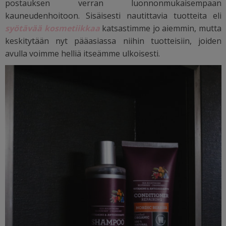
postauksen verran luonnonmukaisempaan
kauneudenhoitoon. Sisäisesti nautittavia tuotteita eli
syötävää kosmetiikkaa
katsastimme jo aiemmin, mutta
keskitytään nyt pääasiassa niihin tuotteisiin, joiden
avulla voimme helliä itseämme ulkoisesti.