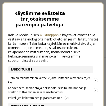
Käytämme evästeitä
tarjotaksemme
parempia palveluja
Kaleva Media ja sen
40 kumppania
käyttävät evästeitä ja
vastaavia teknologioita henkilötietojen (esim. laitetunniste)
keräämiseen. Tekniikoita käytetään esimerkiksi sivustojen
ETUSIVU
RUOKA
HYVINVOINTI
toiminnan optimoimiseen, sisältösuosituksiin,
kävijämäärien mittaukseen, markkinointiin sekä
KOTI & SISUSTUS
LIFESTYLE
tarkoituksenmukaisiin mainoksiin. Tarvitsemme
suostumuksesi seuraaviin:
←
Lottovoitto, tavallaan ♥
Taide sisustuksessa
→
TARKOITUKSET
MAANANTAI 13. MARRASKUUN 2017
Tietojen tallentaminen laitteelle ja/tai laitteella olevien tietojen
LUONNONMUKAISEMPAA
2
käyttö
KAUNEUDENHOITOA
Kohdennettu mainonta ja personoitu sisältö, mainonnan ja
sisällön mittaaminen sekä yleisötutkimus
Palvelujen kehittäminen ja parantaminen
HIPHEI IHANAT!