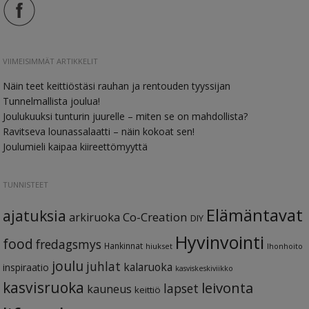
VIIMEISIMMÄT ARTIKKELIT
Näin teet keittiöstäsi rauhan ja rentouden tyyssijan
Tunnelmallista joulua!
Joulukuuksi tunturin juurelle – miten se on mahdollista?
Ravitseva lounassalaatti – näin kokoat sen!
Joulumieli kaipaa kiireettömyyttä
TUNNISTEET
Elämäntavat
ajatuksia
Co-Creation
arkiruoka
DIY
Hyvinvointi
food
fredagsmys
Hankinnat
hiukset
Ihonhoito
joulu
juhlat
kalaruoka
inspiraatio
kasviskeskiviikko
kasvisruoka
leivonta
lapset
kauneus
keittiö