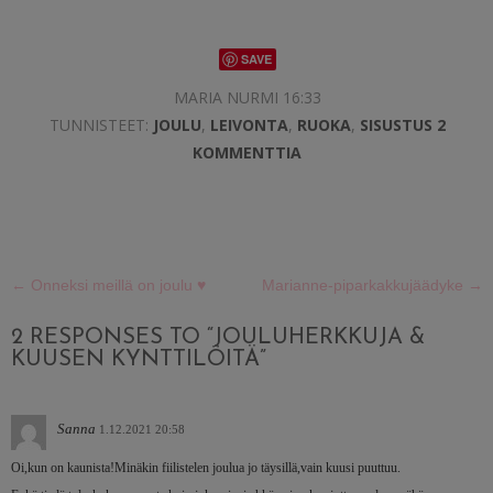
SAVE
MARIA NURMI 16:33
TUNNISTEET:
JOULU
,
LEIVONTA
,
RUOKA
,
SISUSTUS
2
KOMMENTTIA
←
Onneksi meillä on joulu ♥
Marianne-piparkakkujäädyke
→
2 RESPONSES TO “JOULUHERKKUJA &
KUUSEN KYNTTILÖITÄ”
Sanna
1.12.2021 20:58
Oi,kun on kaunista!Minäkin fiilistelen joulua jo täysillä,vain kuusi puuttuu.