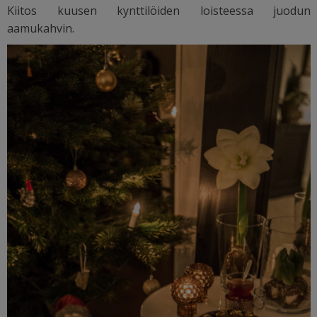
Kiitos kuusen kynttilöiden loisteessa juodun
aamukahvin.