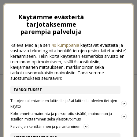
Käytämme evästeitä
tarjotaksemme
parempia palveluja
Kaleva Media ja sen
40 kumppania
käyttävät evästeitä ja
vastaavia teknologioita henkilötietojen (esim. laitetunniste)
keräämiseen. Tekniikoita käytetään esimerkiksi sivustojen
ETUSIVU
RUOKA
HYVINVOINTI
toiminnan optimoimiseen, sisältösuosituksiin,
kävijämäärien mittaukseen, markkinointiin sekä
KOTI & SISUSTUS
LIFESTYLE
tarkoituksenmukaisiin mainoksiin. Tarvitsemme
suostumuksesi seuraaviin:
←
Onneksi meillä on joulu ♥
Marianne-piparkakkujäädyke
→
TARKOITUKSET
KESKIVIIKKO 01. JOULUKUUN 2021
Tietojen tallentaminen laitteelle ja/tai laitteella olevien tietojen
JOULUHERKKUJA & KUUSEN
2
käyttö
KYNTTILÖITÄ
Kohdennettu mainonta ja personoitu sisältö, mainonnan ja
sisällön mittaaminen sekä yleisötutkimus
Palvelujen kehittäminen ja parantaminen
MOIKKAMOI!