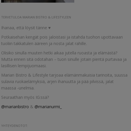
TERVETULOA MARIAN BISTRO & LIFESTYLEEN
Ihanaa, että löysit tänne ♥
Potkaisehan kengät pois jaloistasi ja istahda tuohon upottavaan
tuoliin takkatulen ääreen ja nosta jalat rahille.
Olisiko sinulla muuten hetki aikaa jutella ruoasta ja elämästä?
Mutta ennen sitä odotahan – tuon sinulle jotain pientä purtavaa ja
lasillisen lempijuomaasi.
Marian Bistro & Lifestyle tarjoaa elämänmakuisia tarinoita, suussa
sulavia ruokaelämyksiä, arjen ihanuutta ja pää pilvissä, jalat
maassa -unelmia.
Seuraathan myös IG:ssä?
@marianbistro
&
@marianurmi_
YHTEYDENOTOT: