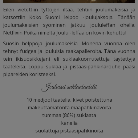
Eilen vietettiin tyttöjen iltaa, tehtiin joulumakeisia ja
katsottiin Koko Suomi leipoo -joulujaksoja. Tänään
joulumakeisien syöminen jatkuu joululeffan ohella.
Netflixin Poika nimeltä Joulu -leffaa on kovin kehuttu!
Suosin helppoja joulumakeisia. Monena vuonna olen
tehnyt fudgea ja jouluisia raakapalleroita. Tänä vuonna
tein ikisuosikkejani eli suklaakuorrutettuja täytettyjä
taateleita. Loppu suklaa ja pistaasipähkinärouhe pääsi
pipareiden koristeeksi.
Jouluiset suklaataatelit
10 medjool taatelia, kivet poistettuna
makeuttamatonta maapähkinävoita
tummaa (86%) suklaata
kanelia
suolattuja pistaasipähkinöitä