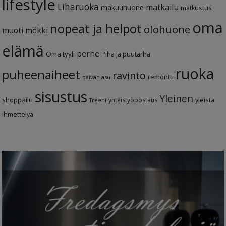
lifestyle
Liharuoka
matkailu
makuuhuone
matkustus
oma
nopeat ja helpot
olohuone
muoti
mökki
elämä
perhe
Oma tyyli
Piha ja puutarha
ruoka
puheenaiheet
ravinto
remontti
päivän asu
sisustus
Yleinen
shoppailu
yleistä
yhteistyöpostaus
Treeni
ihmettelyä