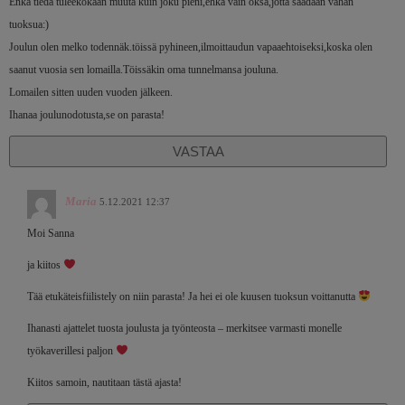
Enkä tiedä tuleekokaan muuta kuin joku pieni,ehkä vain oksa,jotta saadaan vähän
tuoksua:)
Joulun olen melko todennäk.töissä pyhineen,ilmoittaudun vapaaehtoiseksi,koska olen
saanut vuosia sen lomailla.Töissäkin oma tunnelmansa jouluna.
Lomailen sitten uuden vuoden jälkeen.
Ihanaa joulunodotusta,se on parasta!
VASTAA
Maria
5.12.2021 12:37
Moi Sanna
ja kiitos
Tää etukäteisfiilistely on niin parasta! Ja hei ei ole kuusen tuoksun voittanutta
Ihanasti ajattelet tuosta joulusta ja työnteosta – merkitsee varmasti monelle
työkaverillesi paljon
Kiitos samoin, nautitaan tästä ajasta!