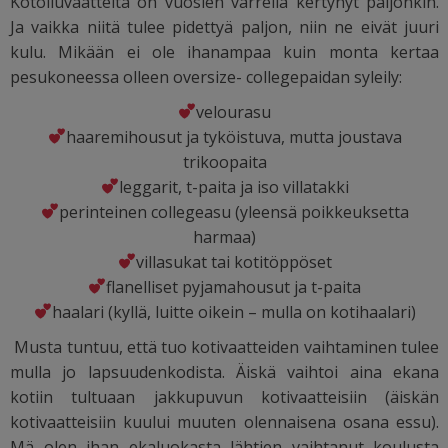
Kotoiluvaatteita on vuosien varrella kertynyt paljonkin.
Ja vaikka niitä tulee pidettyä paljon, niin ne eivät juuri
kulu. Mikään ei ole ihanampaa kuin monta kertaa
pesukoneessa olleen oversize- collegepaidan syleily:
velourasu
haaremihousut ja tyköistuva, mutta joustava
trikoopaita
leggarit, t-paita ja iso villatakki
perinteinen collegeasu (yleensä poikkeuksetta
harmaa)
villasukat tai kotitöppöset
flanelliset pyjamahousut ja t-paita
haalari (kyllä, luitte oikein – mulla on kotihaalari)
Musta tuntuu, että tuo kotivaatteiden vaihtaminen tulee
mulla jo lapsuudenkodista. Äiskä vaihtoi aina ekana
kotiin tultuaan jakkupuvun kotivaatteisiin (äiskän
kotivaatteisiin kuului muuten olennaisena osana essu).
Mä olen ihan ekaluokasta lähtien vaihtanut koulusta