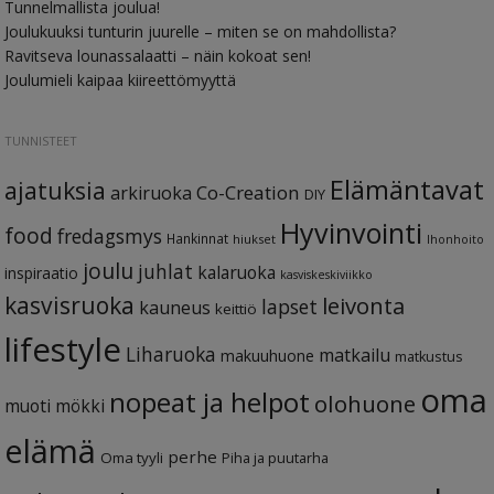
Tunnelmallista joulua!
Joulukuuksi tunturin juurelle – miten se on mahdollista?
Ravitseva lounassalaatti – näin kokoat sen!
Joulumieli kaipaa kiireettömyyttä
TUNNISTEET
Elämäntavat
ajatuksia
Co-Creation
arkiruoka
DIY
Hyvinvointi
food
fredagsmys
Hankinnat
hiukset
Ihonhoito
joulu
juhlat
kalaruoka
inspiraatio
kasviskeskiviikko
kasvisruoka
leivonta
lapset
kauneus
keittiö
lifestyle
Liharuoka
matkailu
makuuhuone
matkustus
oma
nopeat ja helpot
olohuone
muoti
mökki
elämä
perhe
Oma tyyli
Piha ja puutarha