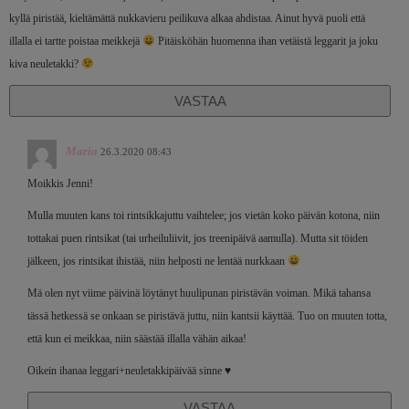
kyllä piristää, kieltämättä nukkavieru peilikuva alkaa ahdistaa. Ainut hyvä puoli että
illalla ei tartte poistaa meikkejä
Pitäisköhän huomenna ihan vetäistä leggarit ja joku
kiva neuletakki?
VASTAA
Maria
26.3.2020 08:43
Moikkis Jenni!
Mulla muuten kans toi rintsikkajuttu vaihtelee; jos vietän koko päivän kotona, niin
tottakai puen rintsikat (tai urheiluliivit, jos treenipäivä aamulla). Mutta sit töiden
jälkeen, jos rintsikat ihistää, niin helposti ne lentää nurkkaan
Mä olen nyt viime päivinä löytänyt huulipunan piristävän voiman. Mikä tahansa
tässä hetkessä se onkaan se piristävä juttu, niin kantsii käyttää. Tuo on muuten totta,
että kun ei meikkaa, niin säästää illalla vähän aikaa!
Oikein ihanaa leggari+neuletakkipäivää sinne ♥️
VASTAA