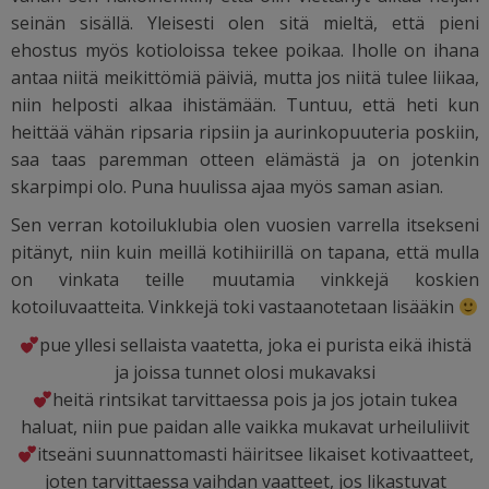
seinän sisällä. Yleisesti olen sitä mieltä, että pieni
ehostus myös kotioloissa tekee poikaa. Iholle on ihana
antaa niitä meikittömiä päiviä, mutta jos niitä tulee liikaa,
niin helposti alkaa ihistämään. Tuntuu, että heti kun
heittää vähän ripsaria ripsiin ja aurinkopuuteria poskiin,
saa taas paremman otteen elämästä ja on jotenkin
skarpimpi olo. Puna huulissa ajaa myös saman asian.
Sen verran kotoiluklubia olen vuosien varrella itsekseni
pitänyt, niin kuin meillä kotihiirillä on tapana, että mulla
on vinkata teille muutamia vinkkejä koskien
kotoiluvaatteita. Vinkkejä toki vastaanotetaan lisääkin
pue yllesi sellaista vaatetta, joka ei purista eikä ihistä
ja joissa tunnet olosi mukavaksi
heitä rintsikat tarvittaessa pois ja jos jotain tukea
haluat, niin pue paidan alle vaikka mukavat urheiluliivit
itseäni suunnattomasti häiritsee likaiset kotivaatteet,
joten tarvittaessa vaihdan vaatteet, jos likastuvat