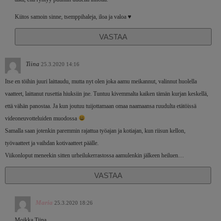
Kiitos samoin sinne, tsemppihaleja, iloa ja valoa ♥️
VASTAA
Tiina
25.3.2020 14:16
Itse en töihin juuri laittaudu, mutta nyt olen joka aamu meikannut, valinnut huolella
vaatteet, laittanut rusettia hiuksiin jne. Tuntuu kivemmalta kaiken tämän kurjan keskellä,
että vähän panostaa. Ja kun joutuu tuijottamaan omaa naamaansa ruudulta etätöissä
videoneuvotteluiden muodossa
Samalla saan jotenkin paremmin rajattua työajan ja kotiajan, kun riisun kellon,
työvaatteet ja vaihdan kotivaatteet päälle.
Viikonloput meneekin sitten urheilukerrastossa aamulenkin jälkeen heiluen…
VASTAA
Maria
25.3.2020 18:26
Moikka Tiina