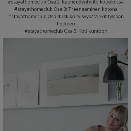
#stayathomeclub Osa 2: Kauneudenhoito kotioloissa
#stayathomeclub Osa 3: Treenaaminen kotona
#stayathomeclub Osa 4: Iskikö tylsyys? Vinkit tylsään
hetkeen
#stayathomeclub Osa 5: Koti kuntoon