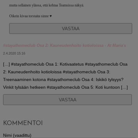
mutta sellainen yläosa, että kehtaa Teamsissa näkyä.
Oikein kivaa torstaita sinne ♥️
VASTAA
#stayathomeclub Osa 2: Kauneudenhoito kotioloissa - At Maria's
2.4.2020 15:16
[…] #stayathomeclub Osa 1: Kotivaatetus #stayathomeclub Osa
2: Kauneudenhoito kotioloissa #stayathomeclub Osa 3:
Treenaaminen kotona #stayathomeclub Osa 4: Iskikö tylsyys?
Vinkit tylsään hetkeen #stayathomeclub Osa 5: Koti kuntoon […]
VASTAA
KOMMENTOI
Nimi (vaadittu)