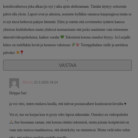
kotoiluvaiheessa joka alkaa (jo nyt ) aika ajoin ahdistamaan. Tänään täyttyy seitsemäs
päivä olla yksin. Lapset ovat jo aikuisia, asumme kylläkin samassa kaupungissa mutta se
ei nyt tässä hetkessä pakjon lämmitä. Eilen jo mietin että sovimmeko tyttären kanssa
yhteisen lenkkihetken mutta yhdessä tuumasimme että josko nautimme vain toistemme
äänestä/videopuheluista, kaiken varalta
Tekemistä kotona onneksi löytyy. Ja Luojalle
kiitos on todellakin kevät ja luonnon valoisuus
Tsemppihalaus siulle ja aurinkoa
päivääsi
VASTAA
Maria
25.3.2020 18:24
Heippa Sari
ja voi vitsi, miten mukava kuulla, että tulevat postausaiheet kuulostavat kivoilta ♥️
Voi ei, tuo on kurjaa kun ei pysty edes lapsia näkemään. Onneksi on videopuhelut
Itse huomaan saman, että kotona riittäisi tekemistä, mutta joinain kotipäivinä on
vaan niin muissa maailmoissa, että aloitekyky on minimissä. Mutta vielä tulee sekin
aika, että ryhtyy puuhiin uudella innolla.