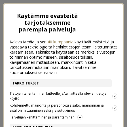
Käytämme evästeitä
tarjotaksemme
parempia palveluja
Kaleva Media ja sen
40 kumppania
käyttävät evästeitä ja
vastaavia teknologioita henkilötietojen (esim. laitetunniste)
keräämiseen. Tekniikoita käytetään esimerkiksi sivustojen
ETUSIVU
RUOKA
HYVINVOINTI
toiminnan optimoimiseen, sisältösuosituksiin,
kävijämäärien mittaukseen, markkinointiin sekä
KOTI & SISUSTUS
LIFESTYLE
tarkoituksenmukaisiin mainoksiin. Tarvitsemme
suostumuksesi seuraaviin:
←
Maailman suurin illallinen ilmaston hyväksi – WWF Earth Hour ♥
Haave pullantuoksuisesta äidistä kävi toteen
→
TARKOITUKSET
Tietojen tallentaminen laitteelle ja/tai laitteella olevien tietojen
KESKIVIIKKO 25. MAALISKUUN 2020
käyttö
#STAYATHOMECLUB OSA 1:
11
Kohdennettu mainonta ja personoitu sisältö, mainonnan ja
KOTIVAATETUS
sisällön mittaaminen sekä yleisötutkimus
Palvelujen kehittäminen ja parantaminen
MOIKKAMOI IHANAT!