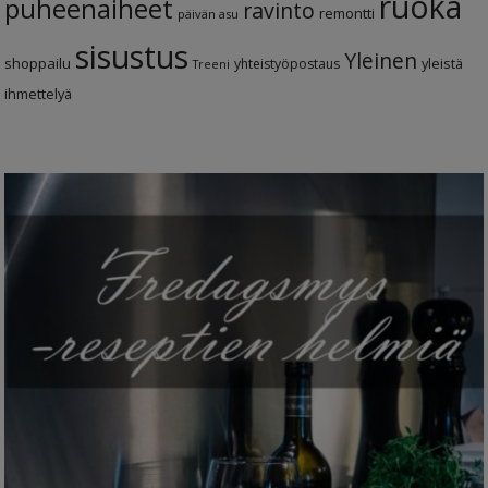
ruoka
puheenaiheet
ravinto
remontti
päivän asu
sisustus
Yleinen
shoppailu
yleistä
yhteistyöpostaus
Treeni
ihmettelyä