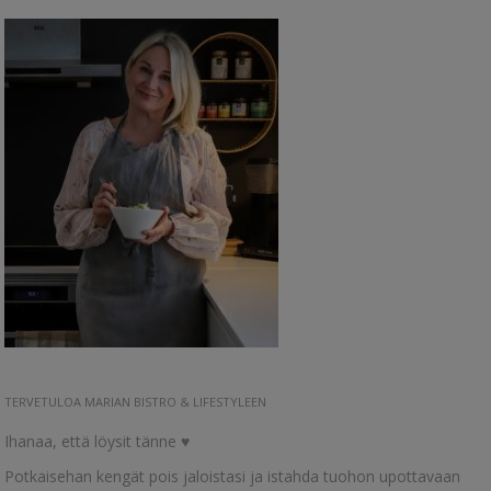
TERVETULOA MARIAN BISTRO & LIFESTYLEEN
Ihanaa, että löysit tänne ♥
Potkaisehan kengät pois jaloistasi ja istahda tuohon upottavaan