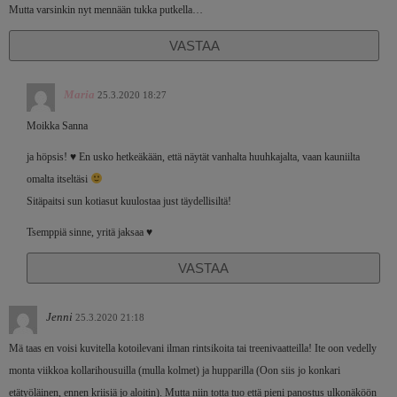
Mutta varsinkin nyt mennään tukka putkella…
VASTAA
Maria
25.3.2020 18:27
Moikka Sanna
ja höpsis!
♥️
En usko hetkeäkään, että näytät vanhalta huuhkajalta, vaan kauniilta
omalta itseltäsi
Sitäpaitsi sun kotiasut kuulostaa just täydellisiltä!
Tsemppiä sinne, yritä jaksaa ♥️
VASTAA
Jenni
25.3.2020 21:18
Mä taas en voisi kuvitella kotoilevani ilman rintsikoita tai treenivaatteilla! Ite oon vedelly
monta viikkoa kollarihousuilla (mulla kolmet) ja hupparilla (Oon siis jo konkari
etätyöläinen, ennen kriisiä jo aloitin). Mutta niin totta tuo että pieni panostus ulkonäköön