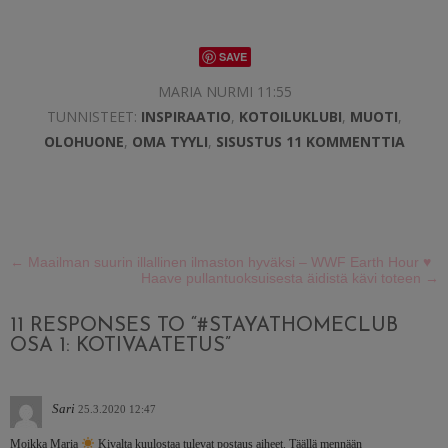
SAVE
MARIA NURMI 11:55
TUNNISTEET:
INSPIRAATIO
,
KOTOILUKLUBI
,
MUOTI
,
OLOHUONE
,
OMA TYYLI
,
SISUSTUS
11 KOMMENTTIA
←
Maailman suurin illallinen ilmaston hyväksi – WWF Earth Hour ♥
Haave pullantuoksuisesta äidistä kävi toteen
→
11 RESPONSES TO “#STAYATHOMECLUB
OSA 1: KOTIVAATETUS”
Sari
25.3.2020 12:47
Moikka Maria
Kivalta kuulostaa tulevat postaus aiheet. Täällä mennään