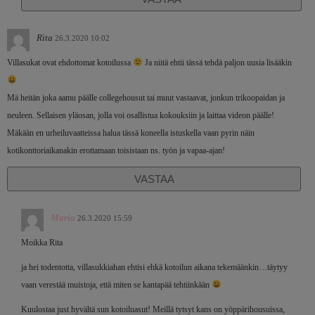
Rita
26.3.2020 10:02
Villasukat ovat ehdottomat kotoilussa
Ja niitä ehtii tässä tehdä paljon uusia lisääkin
Mä heitän joka aamu päälle collegehousut tai muut vastaavat, jonkun trikoopaidan ja
neuleen. Sellaisen yläosan, jolla voi osallistua kokouksiin ja laittaa videon päälle!
Mäkään en urheiluvaatteissa halua tässä koneella istuskella vaan pyrin näin
kotikonttoriaikanakin erottamaan toisistaan ns. työn ja vapaa-ajan!
VASTAA
Maria
26.3.2020 15:59
Moikka Rita
ja hei todentotta, villasukkiahan ehtisi ehkä kotoilun aikana tekemäänkin…täytyy
vaan verestää muistoja, että miten se kantapää tehtiinkään
Kuulostaa just hyvältä sun kotoiluasut! Meillä tytsyt kans on yöppärihousuissa,