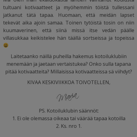
tultuani kotivaatteet ja myöhemmin töistä tullessani
jatkanut tätä tapaa. Huomaan, että meidän lapset
tekevät aika ajoin samaa. Toinen tytöistä tosin on niin
kuumaverinen, että siinä missä itse vedän päälle
villasukkaa keikistelee hän täällä sortseissa ja topeissa
Laitetaanko näillä puheilla hakemus kotoiluklubiin
menemään ja jaetaan vertaistukea? Onko sulla tapana
pitää kotivaatteita? Millaisissa kotivaatteissa sä viihdyt?
KIVAA KESKIVIIKKOA TOIVOTELLEN,
PS. Kotoiluklubin säännöt:
1. Ei ole olemassa oikeaa tai väärää tapaa kotoilla
2. Ks. nro 1.