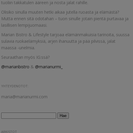
tuoliin takkatulen ääreen ja nosta jalat rahille.
Olisiko sinulla muuten hetki aikaa jutella ruoasta ja elämästä?
Mutta ennen sitä odotahan – tuon sinulle jotain pientä purtavaa ja
lasillisen lempijuomaasi.
Marian Bistro & Lifestyle tarjoaa elämänmakuisia tarinoita, suussa
sulavia ruokaelämyksiä, arjen ihanuutta ja pää pilvissä, jalat
maassa -unelmia.
Seuraathan myös IG:ssä?
@marianbistro
&
@marianurmi_
YHTEYDENOTOT:
maria@marianurmi.com
Haku:
ARKISTOT