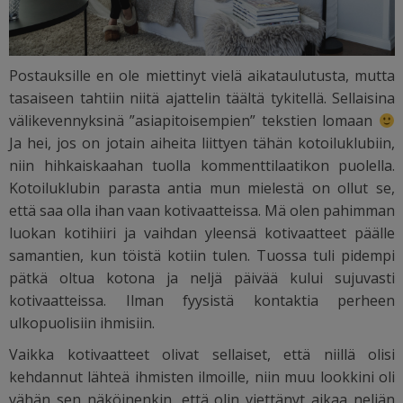
Postauksille en ole miettinyt vielä aikataulutusta, mutta
tasaiseen tahtiin niitä ajattelin täältä tykitellä. Sellaisina
välikevennyksinä ”asiapitoisempien” tekstien lomaan
Ja hei, jos on jotain aiheita liittyen tähän kotoiluklubiin,
niin hihkaiskaahan tuolla kommenttilaatikon puolella.
Kotoiluklubin parasta antia mun mielestä on ollut se,
että saa olla ihan vaan kotivaatteissa. Mä olen pahimman
luokan kotihiiri ja vaihdan yleensä kotivaatteet päälle
samantien, kun töistä kotiin tulen. Tuossa tuli pidempi
pätkä oltua kotona ja neljä päivää kului sujuvasti
kotivaatteissa. Ilman fyysistä kontaktia perheen
ulkopuolisiin ihmisiin.
Vaikka kotivaatteet olivat sellaiset, että niillä olisi
kehdannut lähteä ihmisten ilmoille, niin muu lookkini oli
vähän sen näköinenkin, että olin viettänyt aikaa neljän