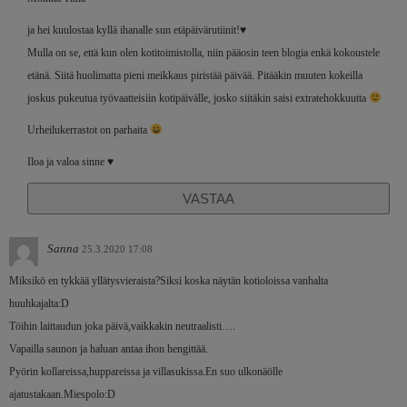
ja hei kuulostaa kyllä ihanalle sun etäpäivärutiinit!♥️
Mulla on se, että kun olen kotitoimistolla, niin pääosin teen blogia enkä kokoustele
etänä. Siitä huolimatta pieni meikkaus piristää päivää. Pitääkin muuten kokeilla
joskus pukeutua työvaatteisiin kotipäivälle, josko siitäkin saisi extratehokkuutta
Urheilukerrastot on parhaita
Iloa ja valoa sinne ♥️
VASTAA
Sanna
25.3.2020 17:08
Miksikö en tykkää yllätysvieraista?Siksi koska näytän kotioloissa vanhalta
huuhkajalta:D
Töihin laittaudun joka päivä,vaikkakin neutraalisti….
Vapailla saunon ja haluan antaa ihon hengittää.
Pyörin kollareissa,huppareissa ja villasukissa.En suo ulkonäölle
ajatustakaan.Miespolo:D