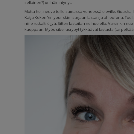
sellainen?) on häiriintynyt.
Mutta hei, neuvo teille samassa veneessä oleville: Guasha-l
Katja Kokon Yin your skin -sarjaan lastan ja ah euforia. Tuo
niille rutkalti öljyä. Sitten lastoitan ne huolella. Varsinkin 
kuoppaan. Myös sibeliusrypyt tykkäävät lastasta (tai pelkäävä