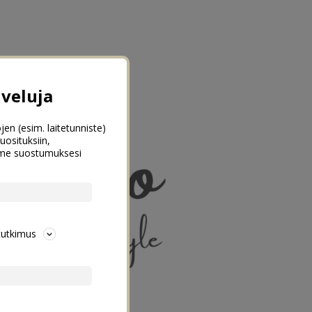
veluja
jen (esim. laitetunniste)
uosituksiin,
emme suostumuksesi
tutkimus