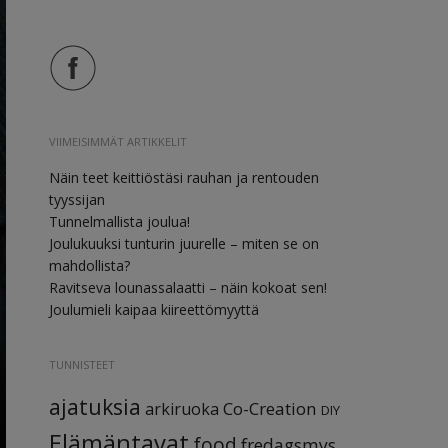
VIIMEISIMMÄT ARTIKKELIT
Näin teet keittiöstäsi rauhan ja rentouden
tyyssijan
Tunnelmallista joulua!
Joulukuuksi tunturin juurelle – miten se on
mahdollista?
Ravitseva lounassalaatti – näin kokoat sen!
Joulumieli kaipaa kiireettömyyttä
TUNNISTEET
ajatuksia
Co-Creation
arkiruoka
DIY
Elämäntavat
food
fredagsmys