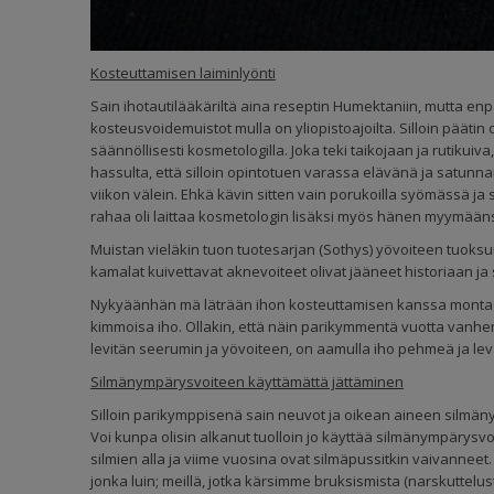
Kosteuttamisen laiminlyönti
Sain ihotautilääkäriltä aina reseptin Humektaniin, mutta enpä
kosteusvoidemuistot mulla on yliopistoajoilta. Silloin pääti
säännöllisesti kosmetologilla. Joka teki taikojaan ja rutikuiv
hassulta, että silloin opintotuen varassa elävänä ja satunna
viikon välein. Ehkä kävin sitten vain porukoilla syömässä 
rahaa oli laittaa kosmetologin lisäksi myös hänen myymään
Muistan vieläkin tuon tuotesarjan (Sothys) yövoiteen tuok
kamalat kuivettavat aknevoiteet olivat jääneet historiaan ja 
Nykyäänhän mä läträän ihon kosteuttamisen kanssa monta k
kimmoisa iho. Ollakin, että näin parikymmentä vuotta vanh
levitän seerumin ja yövoiteen, on aamulla iho pehmeä ja lev
Silmänympärysvoiteen käyttämättä jättäminen
Silloin parikymppisenä sain neuvot ja oikean aineen silmänym
Voi kunpa olisin alkanut tuolloin jo käyttää silmänympärysv
silmien alla ja viime vuosina ovat silmäpussitkin vaivanneet
jonka luin; meillä, jotka kärsimme bruksismista (narskuttelus