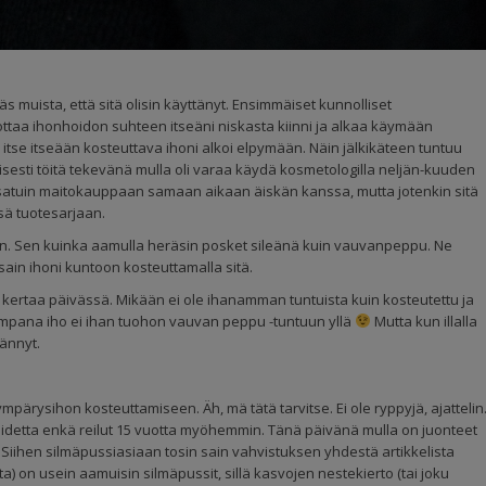
s muista, että sitä olisin käyttänyt. Ensimmäiset kunnolliset
n ottaa ihonhoidon suhteen itseäni niskasta kiinni ja alkaa käymään
a, itse itseään kosteuttava ihoni alkoi elpymään. Näin jälkikäteen tuntuu
isesti töitä tekevänä mulla oli varaa käydä kosmetologilla neljän-kuuden
ja satuin maitokauppaan samaan aikaan äiskän kanssa, mutta jotenkin sitä
sä tuotesarjaan.
sun. Sen kuinka aamulla heräsin posket sileänä kuin vauvanpeppu. Ne
sain ihoni kuntoon kosteuttamalla sitä.
ertaa päivässä. Mikään ei ole ihanamman tuntuista kuin kosteutettu ja
empana iho ei ihan tuohon vauvan peppu -tuntuun yllä
Mutta kun illalla
ännyt.
pärysihon kosteuttamiseen. Äh, mä tätä tarvitse. Ei ole ryppyjä, ajattelin
oidetta enkä reilut 15 vuotta myöhemmin. Tänä päivänä mulla on juonteet
. Siihen silmäpussiasiaan tosin sain vahvistuksen yhdestä artikkelista
ta) on usein aamuisin silmäpussit, sillä kasvojen nestekierto (tai joku