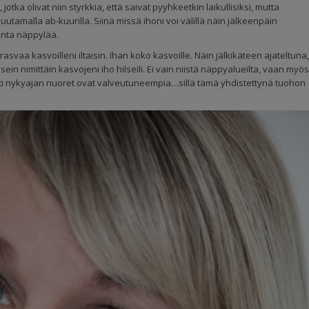
otka olivat niin styrkkia, että saivat pyyhkeetkin laikullisiksi, mutta
tamalla ab-kuurilla. Siinä missä ihoni voi välillä näin jälkeenpäin
monta näppylää.
rasvaa kasvoilleni iltaisin. Ihan koko kasvoille. Näin jälkikäteen ajateltuna,
Usein nimittäin kasvojeni iho hilseili. Ei vain niistä näppyalueilta, vaan myös
avasti nykyajan nuoret ovat valveutuneempia…sillä tämä yhdistettynä tuohon