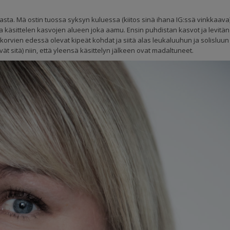
asta. Mä ostin tuossa syksyn kuluessa (kiitos sinä ihana IG:ssä vinkkaava
lla käsittelen kasvojen alueen joka aamu. Ensin puhdistan kasvot ja levitän
nuo korvien edessä olevat kipeät kohdat ja siitä alas leukaluuhun ja solisluun
t sitä) niin, että yleensä käsittelyn jälkeen ovat madaltuneet.