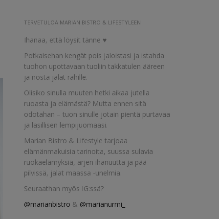
TERVETULOA MARIAN BISTRO & LIFESTYLEEN
Ihanaa, että löysit tänne ♥
Potkaisehan kengät pois jaloistasi ja istahda
tuohon upottavaan tuoliin takkatulen ääreen
ja nosta jalat rahille.
Olisiko sinulla muuten hetki aikaa jutella
ruoasta ja elämästä? Mutta ennen sitä
odotahan – tuon sinulle jotain pientä purtavaa
ja lasillisen lempijuomaasi.
Marian Bistro & Lifestyle tarjoaa
elämänmakuisia tarinoita, suussa sulavia
ruokaelämyksiä, arjen ihanuutta ja pää
pilvissä, jalat maassa -unelmia.
Seuraathan myös IG:ssä?
@marianbistro
&
@marianurmi_