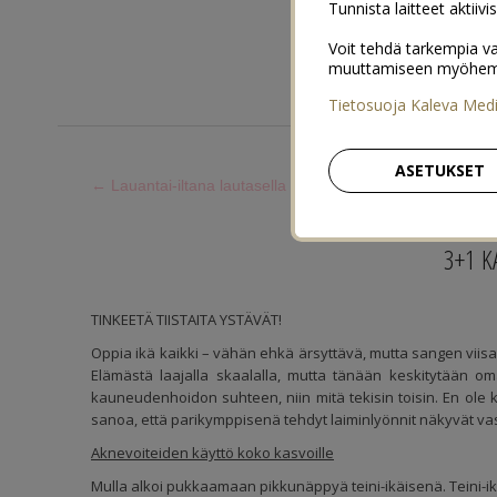
Tunnista laitteet aktiivi
Voit tehdä tarkempia va
muuttamiseen myöhemmin
Tietosuoja Kaleva Med
ETUSIVU
ASETUKSET
←
Lauantai-iltana lautasella
TIISTAI
3+1 
TINKEETÄ TIISTAITA YSTÄVÄT!
Oppia ikä kaikki – vähän ehkä ärsyttävä, mutta sangen viisa
Elämästä laajalla skaalalla, mutta tänään keskitytään om
kauneudenhoidon suhteen, niin mitä tekisin toisin. En ole
sanoa, että parikymppisenä tehdyt laiminlyönnit näkyvät vas
Aknevoiteiden käyttö koko kasvoille
Mulla alkoi pukkaamaan pikkunäppyä teini-ikäisenä. Teini-ikäi