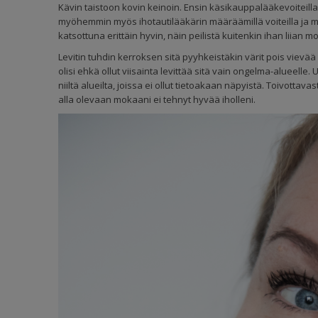
Kävin taistoon kovin keinoin. Ensin käsikauppalääkevoiteilla, j
myöhemmin myös ihotautilääkärin määräämillä voiteilla ja muu
katsottuna erittäin hyvin, näin peilistä kuitenkin ihan liian 
Levitin tuhdin kerroksen sitä pyyhkeistäkin värit pois vievää 
olisi ehkä ollut viisainta levittää sitä vain ongelma-alueelle. 
niiltä alueilta, joissa ei ollut tietoakaan näpyistä. Toivott
alla olevaan mokaani ei tehnyt hyvää iholleni.