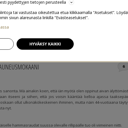
sesti pyydettyjen tietojen perusteella
lintoja tai vastustaa oikeutettua etua klikkaamalla “Asetukset”. Löydä
 sivun alareunasta linkillä “Evästeasetukset”.
iassa
RUOKA
HYVINVOINTI
KOTI & SISUSTUS
HYVÄKSY KAIKKI
Kun sinä tulet paikalle, mitä tulee paikalle?
 12. MARRASKUUN 2019
KAUNEUSMOKAANI
6
s sanonta. Mä ainakin koen, että iän myötä olen oppinut aivan älyttömäst
aan itseeni ja siihen, että jos voisin kääntää kelloa ajassa taaksepäi
 koskaan ollut ulkonäkökeskeinen ihminen, mutta näin 44-vuotiaana täyt
ta nyt.
selle hammasraudat suussa olevalle rillipäälle tuo oli viimeinen niitti.