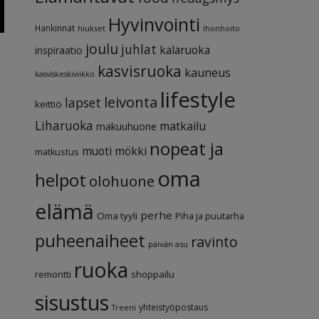
Hyvinvointi
Hankinnat
hiukset
Ihonhoito
joulu
juhlat
kalaruoka
inspiraatio
kasvisruoka
kauneus
kasviskeskiviikko
lifestyle
leivonta
lapset
keittiö
Liharuoka
matkailu
makuuhuone
nopeat ja
muoti
mökki
matkustus
oma
helpot
olohuone
elämä
perhe
Oma tyyli
Piha ja puutarha
puheenaiheet
ravinto
päivän asu
ruoka
.
remontti
shoppailu
sisustus
yhteistyöpostaus
Treeni