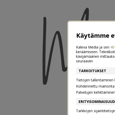
Käytämme ev
Kaleva Media ja sen
40
keräämiseen. Tekniikoit
kävijämäärien mittauks
seuraaviin:
TARKOITUKSET
Tietojen tallentaminen la
Kohdennettu mainonta j
Palvelujen kehittämine
ERITYISOMINAISUU
Tarkkojen sijaintitieto