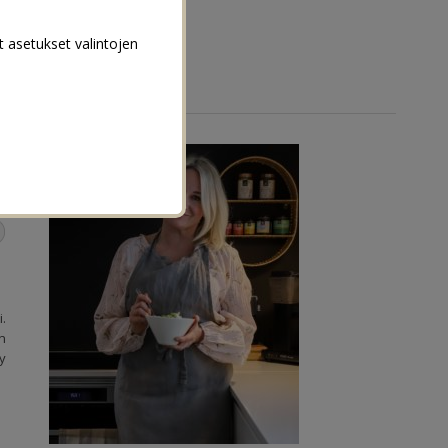
t asetukset valintojen
LIFESTYLE
→
i.
n
yy